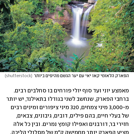
הפארק הלאומי קאו יאי עם יער הגשם מהיפים ביותר
(
shutterstock
)
מאמצע יוני ועד סוף יולי פורחים בו סחלבים רבים. 
ברחבי הפארק, שנחשב לשני בגודלו בתאילנד, יש יותר 
מ-3,000 מיני צמחים, 320 מיני ציפורים ומינים רבים 
של בעלי חיים, בהם פילים, דובים, גיבונים, צבאים, 
חזירי בר, דורבנים ואפילו קומץ נמרים. ובין כל אלה 
מציע הפארק יותר מחמישה ק"מ של מסלולי הליכה, 