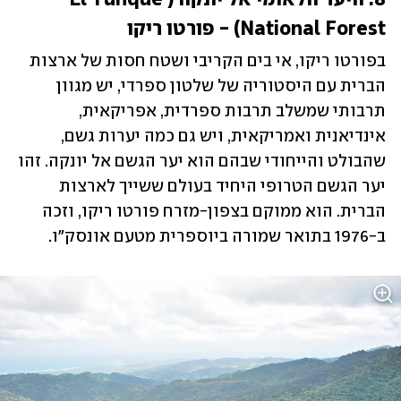
8. היער הלאומי אל יונקה (El Yunque 
National Forest) - פורטו ריקו
בפורטו ריקו, אי בים הקריבי ושטח חסות של ארצות 
הברית עם היסטוריה של שלטון ספרדי, יש מגוון 
תרבותי שמשלב תרבות ספרדית, אפריקאית, 
אינדיאנית ואמריקאית, ויש גם כמה יערות גשם, 
שהבולט והייחודי שבהם הוא יער הגשם אל יונקה. זהו 
יער הגשם הטרופי היחיד בעולם ששייך לארצות 
הברית. הוא ממוקם בצפון-מזרח פורטו ריקו, וזכה 
ב-1976 בתואר שמורה ביוספרית מטעם אונסק"ו. 