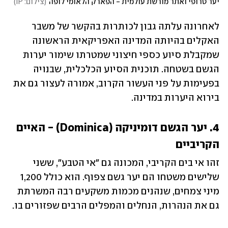
יער טרופי ואתר מורשת עולמית - הפארק הלאומי לופה
(
צילום: IP
)
לאחרונה עלתה גבון לכותרות בהקשר של משבר 
האקלים בהיותה המדינה האפריקאית הראשונה 
שמקבלת סיוע כספי חיצוני שמטרתו שימור יערות 
הגשם בשטחה. תוכנית הסיוע הכלכלית, שבנויה 
בפעימות על פני העשור הקרוב, אמורה לעצור גם את 
בירוא היערות במדינה.
4. יער הגשם דומיניקה (Dominica) - האיים 
הקריביים
זהו אי בים הקריבי, המכונה גם "אי הטבע", ששני 
שלישים משטחו הם יער גשם צפוף. הוא כולל 1,200 
מיני צמחים, שנהנים מכמות משקעים רבה המשרתת 
גם את הנהרות, הנחלים והמפלים הרבים שפזורים בו. 