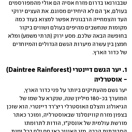
שבבורנאו בדרום מזרח אסיה הם אולי מהמפורסמים 
בעולם, אך הם לא היחידים מסוגם. את העצים ירוקי 
העד והצמחייה הרבגונית אפשר למצוא בעוד כמה 
מקומות שנחשבים מהיפים בעולם ושווים ביקור 
בחופשה הבאה שלכם. מסע ירוק (תרתי משמע) ומלא 
חמצן בין עשרה מיערות הגשם הגדולים והמיוחדים 
של כדור הארץ.
1. יער הגשם דיינטרי (Daintree Rainforest) 
- אוסטרליה
יער גשם מהעתיקים ביותר על פני כדור הארץ, 
המוערך בכ-180 מיליון שנה, שנקרא על שמו של 
הגיאולוג והצלם האוסטרלי ריצ'רד דיינטרי. הוא שוכן 
בצפון מזרח קווינסלנד שבאוסטרליה, ומוכר כאתר 
מורשת עולמית של אונסק"ו, הודות לתרומתו 
הסביבתית הרבה. מזג האוויר כאן חם ולח בכל ימות 