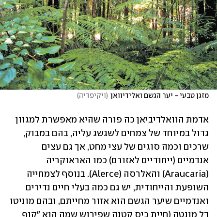
מזגן טבעי - יער הגשם ואלידיוואן
(
ויקיפדיה
)
אדמת הוואלדיביאן כה פורה שהיא מאפשרת למגוון 
גדול במיוחד של צמחים לשגשג עליה, בהם במבוק, 
שרכים וכמה סוגים של עצי מחט, אך גם עצים 
אנדמיים (ייחודיים לאזורם) כמו האראוקריה 
(Araucaria) והאלרסה (Alerce). בנוסף לצמחייה 
השופעת והייחודית, יש גם כמה בעלי חיים נדירים 
ואנדמיים שיער הגשם הוא אזור מחייתם, ובהם מוניטו 
דל מונטה (חיית כיס קטנה שפירוש שמה הוא "קוף 