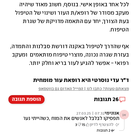
לכל אחד באופן אישי. בנוסף, חשוב מאוד שיהיה 
מעקב מסודר של רופא/ת העור ושינוי של הטיפול 
בעת הצורך, יחד עם התאמה מדויקת של שגרת 
הטיפוח. 
אף שהדרך לטיפול באקנה דורשת סבלנות והתמדה, 
בעזרת שגרה נכונה, מוצרי טיפוח מותאמים  ומעקב 
רפואי - אפשר להגיע לעור בריא וחלק יותר.
ד"ר עדי נוסרטי היא רופאת עור מומחית
מצאתם טעות? כתבו לנו | המייל האדום גם בווטסאפ
26
תגובות
הוספת תגובה
אנונימי
07:32 | 27.03.25
אנ
תפסיקו לבלבל לאנשים את המוח ,כשהייתי נער
היו לי חצקונים הרופאים טירטרו אותי עם משחות
להצטרף לדיון
15
3
וחרטות שלא עזרו ,עד שהיגעתי לרופא עור מומחה
2
תגובות
שאמר לי שום דבר לא יעזור לך אתן לך כדורים