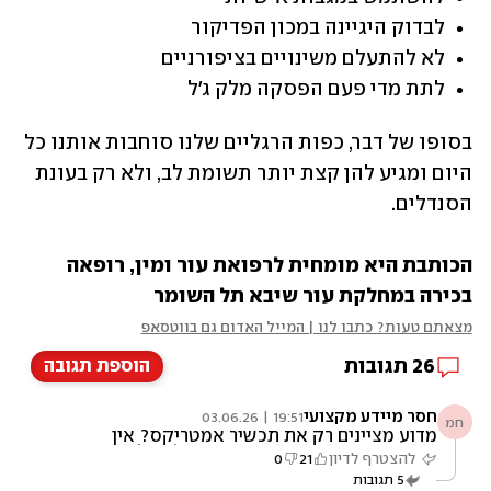
לבדוק היגיינה במכון הפדיקור 
לא להתעלם משינויים בציפורניים 
לתת מדי פעם הפסקה מלק ג'ל 
בסופו של דבר, כפות הרגליים שלנו סוחבות אותנו כל 
היום ומגיע להן קצת יותר תשומת לב, ולא רק בעונת 
הסנדלים.
הכותבת היא מומחית לרפואת עור ומין, רופאה 
בכירה במחלקת עור שיבא תל השומר 
מצאתם טעות? כתבו לנו | המייל האדום גם בווטסאפ
26
תגובות
הוספת תגובה
חסר מיידע מקצועי
19:51 | 03.06.26
חמ
מדוע מציינים רק את תכשיר אמטריקס? אין
מתחרים? האם רק זה מסייע? מה לגבי לייזר? חסר
להצטרף לדיון
21
0
מיידע מקצועי בכתבה
5
תגובות