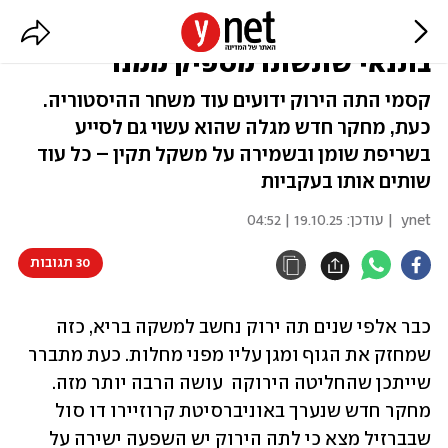
תה ירוק יכול לעזור לכם לרזות -
בתנאי שתשתו מספיק ממנו
קסמי התה הירוק ידועים עוד משחר ההיסטוריה.
כעת, מחקר חדש מגלה שהוא עשוי גם לסייע
בשריפת שומן ובשמירה על משקל תקין – כל עוד
שותים אותו בעקביות
ynet
| עודכן:
19.10.25 | 04:52
30 תגובות
כבר אלפי שנים תה ירוק נחשב למשקה בריא, כזה 
שמחזק את הגוף ומגן עליו מפני מחלות. כעת מתברר 
שייתכן שהחליטה הירוקה  עושה הרבה יותר מזה. 
מחקר חדש שנערך באוניברסיטת קרוזיירו דו סול 
שבברזיל מצא כי לתה הירוק יש השפעה ישירה על 