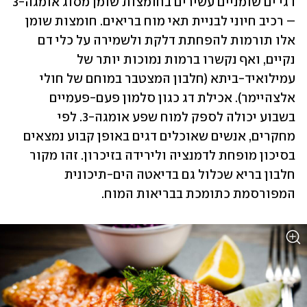
דגי ים שומניים עשירים בחומצות שומן מסוג אומגה-3 
– רכיב חיוני לבניית תאי מוח בריאים. חומצות שומן 
אלו תורמות להפחתת דלקת ולשמירה על כלי דם 
נקיים, ואף נקשרו ברמות נמוכות יותר של 
עמילואיד-ביתא (חלבון המצטבר במוחם של חולי 
אלצהיימר). אכילת דג כגון סלמון פעם-פעמיים 
בשבוע יכולה לספק למוח שפע אומגה-3. לפי 
מחקרים, אנשים שאוכלים דגים באופן קבוע נמצאים 
בסיכון מופחת לדמנציה ולירידה בזיכרון. זהו מקור 
חלבון בריא שכלול גם בדיאטה הים-תיכונית 
המפורסמת כתומכת בבריאות המוח.