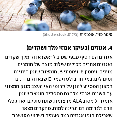
קינוח מזין. אוכמניות
(
צילום: Shutterstock
)
4. אגוזים (בעיקר אגוזי מלך ושקדים)
אגוזים הם חטיף טבעי שטוב לראש! אגוזי מלך, שקדים 
ואגוזים אחרים מכילים שילוב מנצח של חומרים 
מזינים: ויטמין E, ויטמיני B, חומצות שומן חיוניות 
ומינרלים. במיוחד בולט ויטמין E שבאגוזים – נוגד 
חמצון המסייע להגן על קרומי תאי העצב מנזק חמצוני 
עם השנים. אגוזי מלך גם מספקים חומצת שומן 
אומגה-3 מסוג ALA מהצומח, שתורמת לבריאות כלי 
הדם ולזרימת דם תקינה למוח. מחקרים מצאו 
שאכילת חופן אגוזים כמה פעמים בשבוע מקושרת 