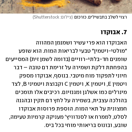
רצוי לשלב בתבשילים. כורכום
(
צילום: Shutterstock
)
7. אבוקדו
האבוקדו הוא פרי עשיר ושמנמן המהווה 
"מולטי-ויטמין" טבעי לבריאות המוח. הוא שופע 
שומנים חד-בלתי-רוויים (בדומה לשמן זית) המסייעים 
בהפחתת דלקת ושמירה על זרימת דם טובה – דבר 
חיוני לתפקוד מוח מיטבי. בנוסף, אבוקדו מספק 
ויטמין E, ויטמין K, ויטמין C וקבוצת ויטמיני B, לצד 
מינרלים כמו אשלגן ומגנזיום. רכיבים אלו תומכים 
בהולכה עצבית, בשמירה על לחץ דם תקין ובהגנה 
חמצונית על תאי המוח. הוספת פרוסות אבוקדו 
לסלט, לממרח או לסנדוויץ' מעניקה קרמיות טעימה, 
שובע, ובונוס בריאותי מוחי בכל ביס.