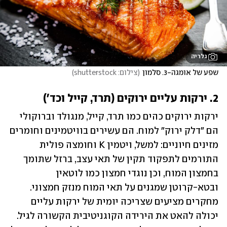
גלריה
שפע של אומגה-3. סלמון
(
צילום: shutterstock
)
2. ירקות עליים ירוקים (תרד, קייל וכד')
ירקות ירוקים כהים כמו תרד, קייל, מנגולד וברוקולי 
הם "דלק ירוק" למוח. הם עשירים בוויטמינים וחומרים 
מזינים חיוניים: למשל, ויטמין K וחומצה פולית 
התורמים לתפקוד תקין של תאי עצב, ברזל שתומך 
בחמצון המוח, וכן נוגדי חמצון כמו לוטאין 
ובטא-קרוטן שמגנים על תאי המוח מנזק חמצוני. 
מחקרים מציעים שצריכה יומית של ירקות עליים 
יכולה להאט את הירידה הקוגניטיבית הקשורה לגיל. 