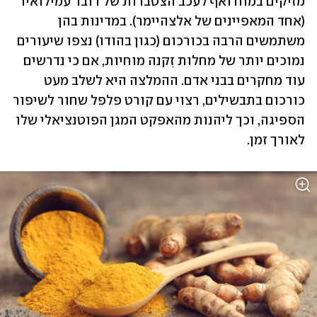
מזיקים במוח ואף לעכב הצטברות של רובד עמילואיד 
(אחד המאפיינים של אלצהיימר). במדינות בהן 
משתמשים הרבה בכורכום (כגון בהודו) נצפו שיעורים 
נמוכים יותר של מחלות זִקנה מוחיות, אם כי נדרשים 
עוד מחקרים בבני אדם. ההמלצה היא לשלב מעט 
כורכום בתבשילים, רצוי עם קורט פלפל שחור לשיפור 
הספיגה, וכך ליהנות מהאפקט המגן הפוטנציאלי שלו 
לאורך זמן.