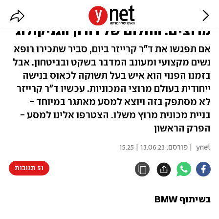
להפוך מכונית ב.מ.וו רגילה - לרכב
מרוצים: החלום של דורון הגניקולוג
אם תפגשו את ד"ר קרייזר ביום, סביר שתכירו רופא
נשים מקצועי ומעונב המדבר בשקט ובביטחון. אבל
בזמנו הפנוי הוא איש בעל תשוקה לכאוס בנישה
ייחודית בעולם מרוצי המכוניות. עכשיו ד"ר קרייזר
לא מסתפק בזה ויוצא למסע מאתגר במיוחד -
בניית מכונית מרוץ משלו. הצטרפו אלינו למסע -
הפרק הראשון
ynet
| פורסם:
13.06.23 | 15:25
51 תגובות
בשיתוף BMW