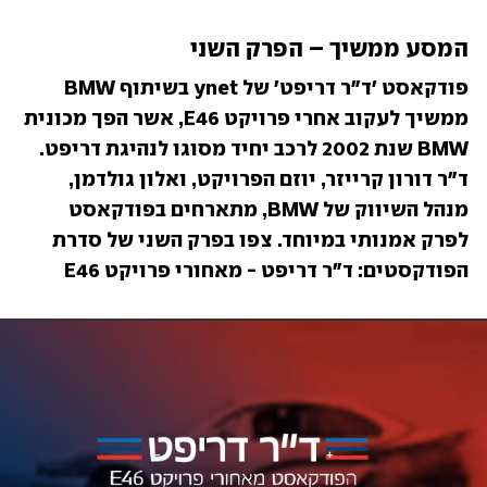
המסע ממשיך – הפרק השני
פודקאסט 'ד"ר דריפט' של ynet בשיתוף BMW 
ממשיך לעקוב אחרי פרויקט E46, אשר הפך מכונית 
BMW שנת 2002 לרכב יחיד מסוגו לנהיגת דריפט. 
ד"ר דורון קרייזר, יוזם הפרויקט, ואלון גולדמן, 
מנהל השיווק של BMW, מתארחים בפודקאסט 
לפרק אמנותי במיוחד. צפו בפרק השני של סדרת 
הפודקסטים: ד"ר דריפט - מאחורי פרויקט E46