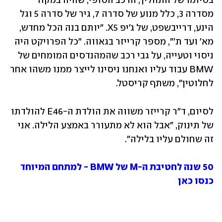
בסיומו של התהליך, הרכב הסופי, שהיה במקור 
מסדרה 3, כלל מנוע של סדרה 7, גיר של סדרה 5 וגל 
הינע, דרייבשפט, של ג'יפ X5. "יותם בנה הכל מחדש, 
מא' ועד ת'", מספר קרייזר בגאווה. "כל הפרויקט היה 
ניסוי וטעייה, על גבי רכב שהמהנדסים המומחים של 
BMW עבוד עליו ואנחנו ניסינו לייצר ממנו משהו אחר 
לחלוטין", משתף קריסטל.
לסיום, ד"ר קרייזר משווה את הולדת ה-E46 להולדתו 
של תינוק, "אבל הוא לא מתעורר באמצע הלילה. אני 
זה שחולם עליו בלילה". 
50 שנה לחטיבת ה-M של BMW - למתחם המיוחד 
כנסו כאן