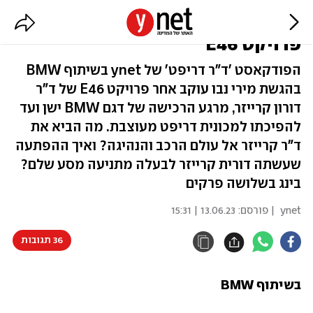
ד"ר דריפט: הפודקאסט מאחורי
פרויקט E46
הפודקאסט 'ד"ר דריפט' של ynet בשיתוף BMW
בהגשת מירי נבו עוקב אחר פרויקט E46 של ד"ר
דורון קרייזר, מרגע הרכישה של דגם BMW ישן ועד
להפיכתו למכונית דריפט מעוצבת. מה הביא את
ד"ר קרייזר אל עולם הרכב והנהיגה? ואיך ההפתעה
שעשתה דורית קרייזר לבעלה מתניעה מסע שלם?
בינג בשלושה פרקים
ynet
| פורסם:
13.06.23 | 15:31
36 תגובות
בשיתוף BMW