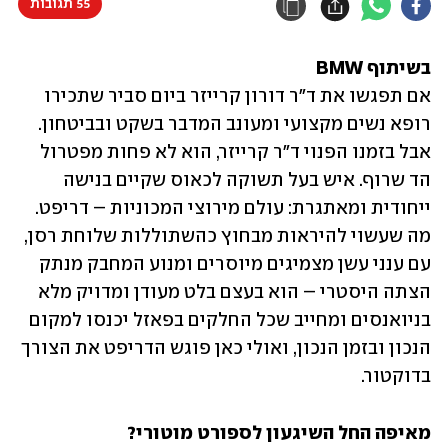
55 תגובות
בשיתוף BMW

אם תפגשו את ד"ר דורון קרייזר ביום סביר שתכירו 
רופא נשים מקצועי ומעונב המדבר בשקט ובביטחון. 
אבל בזמנו הפנוי ד"ר קרייזר, הוא לא פחות מפטרול 
הד שרוף. איש בעל תשוקה לכאוס שקיים בנישה 
ייחודית ומאתגרת: עולם מירוצי המכוניות – דריפט.  
מה שעשוי להיראות מבחוץ כהשתוללות שלוחת רסן, 
עם ענני עשן מצמיגים מיוסרים ומנוע המחבק מנתק 
הצתה היסטרי – הוא בעצם בלט מעודן ומדויק מלא 
בניואנסים ומחייב שכל החלקים בפאזל יכנסו למקום 
הנכון ובזמן הנכון, ואולי כאן פוגש הדריפט את הצורך 
בדוקטור. 
מאיפה החל השיגעון לספורט מוטורי?