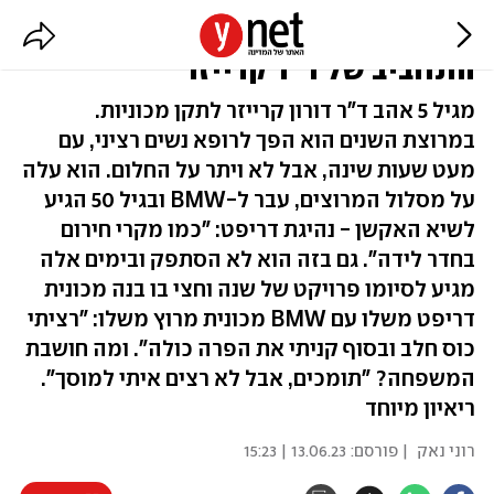
גינקולוג ביום, נהג מרוצים בלילה:
התחביב של ד"ר קרייזר
מגיל 5 אהב ד"ר דורון קרייזר לתקן מכוניות.
במרוצת השנים הוא הפך לרופא נשים רציני, עם
מעט שעות שינה, אבל לא ויתר על החלום. הוא עלה
על מסלול המרוצים, עבר ל-BMW ובגיל 50 הגיע
לשיא האקשן - נהיגת דריפט: "כמו מקרי חירום
בחדר לידה". גם בזה הוא לא הסתפק ובימים אלה
מגיע לסיומו פרויקט של שנה וחצי בו בנה מכונית
דריפט משלו עם BMW מכונית מרוץ משלו: "רציתי
כוס חלב ובסוף קניתי את הפרה כולה". ומה חושבת
המשפחה? "תומכים, אבל לא רצים איתי למוסך".
ריאיון מיוחד
רוני נאק
| פורסם:
13.06.23 | 15:23