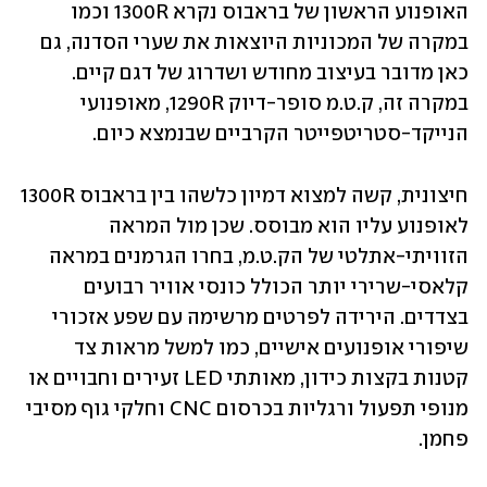
האופנוע הראשון של בראבוס נקרא 1300R וכמו 
במקרה של המכוניות היוצאות את שערי הסדנה, גם 
כאן מדובר בעיצוב מחודש ושדרוג של דגם קיים. 
במקרה זה, ק.ט.מ סופר-דיוק 1290R, מאופנועי 
הנייקד-סטריטפייטר הקרביים שבנמצא כיום.
חיצונית, קשה למצוא דמיון כלשהו בין בראבוס 1300R 
לאופנוע עליו הוא מבוסס. שכן מול המראה 
הזוויתי-אתלטי של הק.ט.מ, בחרו הגרמנים במראה 
קלאסי-שרירי יותר הכולל כונסי אוויר רבועים 
בצדדים. הירידה לפרטים מרשימה עם שפע אזכורי 
שיפורי אופנועים אישיים, כמו למשל מראות צד 
קטנות בקצות כידון, מאותתי LED זעירים וחבויים או 
מנופי תפעול ורגליות בכרסום CNC וחלקי גוף מסיבי 
פחמן. 