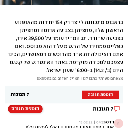
בראבוס מתכוונת לייצר רק 154 יחידות מהאופנוע 
הראשון שלה, מחציתן בצביעה אדומה ומחציתן 
בצביעה שחורה. תג המחיר עומד על 39,500 אירו, 
כפליים ממחירו של הק.ט.מ עליו הוא מבוסס. ואם 
אתם רוצים להיות אחד מהרוכשים המאושרים, הכינו 
עצמכם למכירה מוקדמת באתר האינטרנט של ק.ט.מ 
היום (ב', 14.2) ב-16:00 שעון ישראל. 
מצאתם טעות? כתבו לנו | המייל האדום גם בווטסאפ
7 תגובות
הוספת תגובה
7
תגובות
הוספת תגובה
הדס
04:26 | 15.02.22
ה
אחד היפים וואוווו מהמםםם באלי לעשות עליו