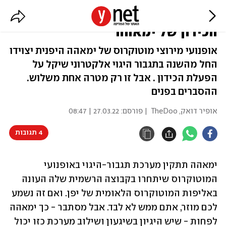
ההגה שלכם במכונית מתוגבר? גם
הכידון של ימאהה
אופנועי מירוצי מוטוקרוס של ימאהה היפנית יצוידו
החל מהשנה בתגבור היגוי אלקטרוני שיקל על
הפעלת הכידון . אבל זו רק מטרה אחת משלוש.
ההסברים בפנים
אופיר דואק, TheDoo
| פורסם:
27.03.22 | 08:47
4 תגובות
ימאהה תתקין מערכת תגבור-היגוי באופנועי 
המוטוקרוס שיתחרו בקבוצה הרשמית שלה העונה 
באליפות המוטוקרוס הלאומית של יפן. ואם זה נשמע 
לכם מוזר, אתם ממש לא לבד. אבל מסתבר - כך ימאהה 
לפחות - שיש היגיון בשיגעון ושילוב מערכת כזו יכול 