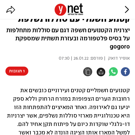
גם היא במחליפות - ימאהה חושפת
קטנוע חשמלי עם סוללה נשלפת
יצרנית הקטנועים חשפה דגם עם סוללות מתחלפות
על בסיס פלטפורמה ובעזרת תשתית שמספקת
gogoro
אופיר דואק
| פורסם:
26.01.22 | 07:30
1 תגובות
קטנועים חשמליים קטנים ועירוניים כובשים את 
רחובות הערים הצפופות במזרח הרחוק וללא ספק 
יגיעו גם לאירופה. ואחד המאיצים להתפתחות הזו 
היא טכנולוגיית מארזי סוללות נשלפים, אשר יצרניות 
דו-גלגלי שוקדות כיום על פיתוח תקן אחיד להם. 
למשל המארז אותו הציגה הונדה לא מכבר ואשר 