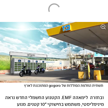
 תשתית החלפת הסוללות של gogoro המתוכננת לארץ
ובחזרה  לימאהה EMF. הקטנוע החשמלי החדש נראה 
מינימליסטי, משתמש בחישוקי "10 קטנים. מנוע 