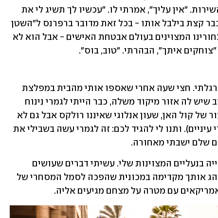
המעשית - אבל די מהר התרגלתי לרמת השירות. "אין עליך", אמרתי לו. "עכשיו לך תשיג לי את 
ההארי פוטר הבא לפני שהוא יוצא!". זה כבר קצת בילבל אותו - בכל זאת מדובר ברפרנס ל"השטן 
לובשת פראדה" ונ' הוא בסך הכל אחד מבחורינו המצוינים בעולם אבטחת האישים - אבל הוא לא 
 "צוחקים איתך", הבהרתי. "טוב, בוס".
באמת שיכולתי להתרגל לזה. למעשה התרגלתי. חצי שעה אחרי שאספו אותי מהבית במפלצת 
מוטורית עצומה כל כך שאני מוכן להתערב שיש לה אזור מיקוד משלה, כבר הייתי לגמרי נינוח 
בתפקיד. לבשתי חליפה של ארמני, נעלי עור של קול האן, שעון אנלוגי שאיננו רולקס אבל גם לא 
קרטייה (אני נמנע ממותגים עממיים מנקרי עיניים). ותנו לי להגיד לכם: זה לגמרי עשה בשבילי את 
ם שלם ישבתי מאחורה.
הייתי שקוע בלפטופ שלי, בנייד שלי, בבהייה בנעליים המצוינות שלי. עשיתי דברים שעושים 
מאחורה בזמן שמישהו מקצועי מספיק נוהג אותך מקדימה במכונית שהפכה לסמל המסחרי של 
מריקאים עם מטרה על מצחם מגיעים אליה.