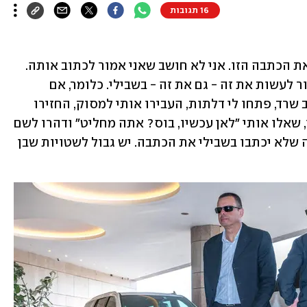
16 תגובות
האמת, אין לי מושג איך קרה שאני כותב את הכתבה הזו. אני לא חושב שאני אמור לכתוב אותה. 
לא בגילי, לא במעמדי. לעזאזל, מישהו אמור לעשות את זה - גם את זה - בשבילי. כלומר, אם 
הסיעו אותי יום שלם ממקום למקום ברכב שרד, פתחו לי דלתות, העבירו אותי למסוק, החזירו 
אותי, הביאו לי עד לרכב כל מה שביקשתי, שאלו אותי "לאן עכשיו, בוס? אתה מחליט" ודהרו לשם 
מיידית בשיירה מאובטחת - אין שום סיבה שלא יכתבו בשבילי את הכתבה. יש גבול לשטויות שבן 