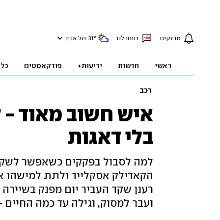
מבזקים
דווחו לנו
°
31
תל אביב
ראשי
חדשות
ידיעות+
פודקאסטים
כלכ
רכב
איש חשוב מאוד - 
בלי דאגות
למה לסבול בפקקים כשאפשר לשקוע
הקאדילק אסקלייד ולתת למישהו אח
רענן שקד העביר יום מפנק בשיירה 
ועבר למסוק, וגילה עד כמה החיים -