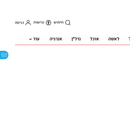
חיפוש
נגישות
כניסה
עוד
לאשה
אוכל
נדל"ן
אנרגיה