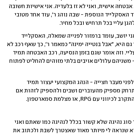
כאן ואנחנו לא לוקחים סיכונים. זו שיירת אבטחה אישית, ואני לא זז בלעדיה. אני אישיות חשובה 
מאוד שמוכרחה להיות מאובטחת, ותפקיד האסקלייד הנוספת - שבה נוהג ר', עוד אחד מטובי 
הגן עליי בכל תרחיש ובכל מחיר.
זה אומר, למשל, שאם הרכב הקדמי, שבו אני יושב, עומד ברמזור לפנייה שמאלה, האסקלייד 
שמאחור תעמוד מאחוריו בנתיב השמאלי גם היא, "אבל בנטייה ימינה" כמאמר ר', כך שאף רכב לא 
יוכל להידחף לנתיב הימני שלידי ולאיים עליי. וזה אומר שגם בזמן הנסיעה, רכב האבטחה תמיד 
יחצוץ ביני לבין רכבים אחרים או מדרכה - משניהם עלולים אויבים בלתי מזוהים להחליט לפתוח 
וזה אומר שאם הרכב שבו אני נוסע עומד לפני מעבר חצייה - הנהג המקצועי יעצור תמיד 
שניים-שלושה מטר מאחורי הקו, כדי להתרחק מספיק מהעוברים ושבים ולהספיק לזהות אם 
RPG, או מצלמת סמארטפון.
זה אומר עוד הרבה דברים, שמרכיבים יחד סוג נהיגה שלא קשור בכלל לנהיגה כמו שאתם ואני 
מכירים, אבל עזבו. מה שזה אומר כרגע הוא שנראה לי מיותר מאוד שאצטרך לשבת ולכתוב את 