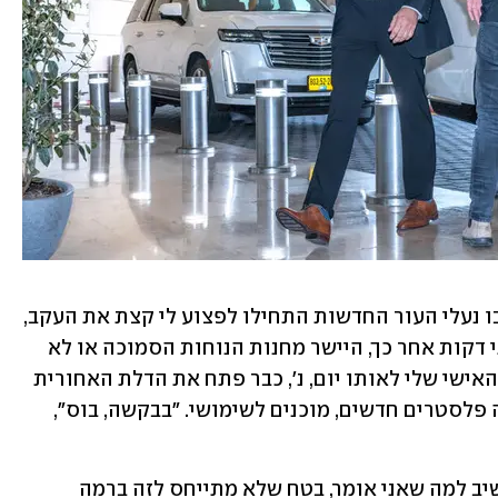
באמת, היה אפילו רגע אחד באותו יום שבו נעלי העור החדשות התחילו לפצוע לי קצת את העקב, 
והמהמתי שפלסטר יכול היה להועיל. שתי דקות אחר כך, היישר מחנות הנוחות הסמוכה או לא 
יודע מאיפה (וגם לא אכפת לי), המאבטח האישי שלי לאותו יום, נ', כבר פתח את הדלת האחורית 
של הקאדילק אסקלייד, והושיט לי ארבעה פלסטרים חדשים, מוכנים לשימושי. "בבקשה, בוס", 
לרגע נדהמתי - אני לא רגיל שמישהו מקשיב למה שאני אומר, בטח שלא מתייחס לזה ברמה 