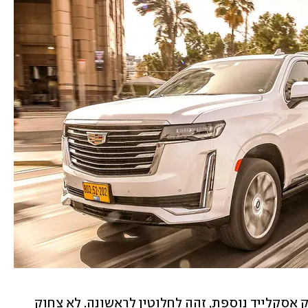
מאחורי האחורה שלי, אגב, הייתה קאדילק אסקלייד נוספת, זהה לחלוטין לראשונה. לא צחוק 