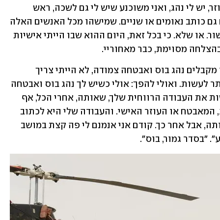
הכתבה הזו. סתם טרחה מיותרת. יש לי עוזר, יש לי נהג, ואני משוכנע שיש לי גם לשכה, ראש 
לשכה, מתאם לשכה, מזכיר, מזכירה ובטח גם כותב נאומים או שניים. שמישהו מכל האנשים האלה 
יואיל לכתוב את הכתבה ולהעביר לי לאישור. או שלא. כי בכל זאת, היום ההוא שבו הייתי אישיות 
הצלחה מסוימת, כבר מאחוריי.
מצד שני, כנראה שאם הייתי במקצוע שבו מקבלים נהג בוס ואבטחה צמודה, לא הייתי צריך 
לכתוב כתבות כי היו לי דברים רווחיים יותר לעשות. ואולי להפך: אולי כשיש לך נהג בוס ואבטחה 
צמודה, כל זה בא במטרה לאפשר לך לעשות את העבודה הרווחית שלך, שאותה, אחרי הכל, אף 
אחד אחר לא יכול לעשות - בטח לא הנהג, המאבטח או העוזר האישי. והעבודה שלי היא לכתוב 
את הכתבה הזו. יודעים מה, אני אכתוב אותה, אבל אחר כך. קודם אני אנמנם לי פה קצת במושב 
. "בסדר גמור, בוס".