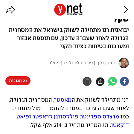
רנו מאסטר מעודכן: החל מ-214 אלף
שקל
יבואנית רנו מתחילה לשווק בישראל את המסחרית
הגדולה לאחר שעברה עדכון, עם תוספת אבזור
ומערכות בטיחות כציוד תקני
ניר בן זקן
| פורסם:
13.02.20 | 08:21
21 תגובות
רנו מתחילה לשווק את ה
מאסטר
, המסחרית הגדולה, 
לאחר שעברה עדכון במטרה להתמודד מול מתחרים 
כמו 
מרצדס ספרינטר
, 
פולקסווגן קראפטר
 ו
פיאט 
דוקאטו
. תג המחיר מתחיל ב-214 אלף שקל.