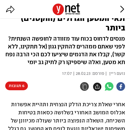
עד 200 אלף שקל: המכוניות עם
תאי המטען הגדולים (והקטנים)
ביותר
מנסים לדחוס בכוח עוד מזוודה לחופשה השנתית?
לפני שאתם ממהרים להתקין גגון (אל תתקינו, ללא
קשר), קבלו את הדגמים שיציעו לכם הכי הרבה נפח
תא מטען, ואלה שיספיקו רק לתיק גב יומי
נועם ריין
| פורסם:
28.02.23 | 17:07
6 תגובות
אחרי שאלת צריכת הדלק הנצחית ותהיית אפשרות 
אכלוס המושב האחורי בשלושה כסאות בטיחות 
השכיחה, השאלה הנפוצה ביותר שעולה מכיוונן של 
משפחות ישראליות נוגעת לנפח תא המטען. גם בגלל 