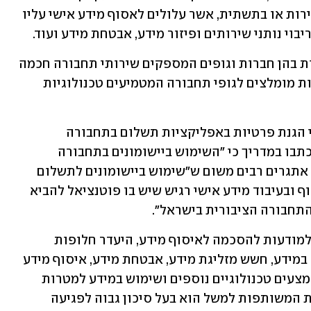
שאין בידיו אפשרות להימנע משימוש בשירות או בתשתית, אשר עלולים לאסוף מידע אישי עליו 
יבוי נותני שירותים ופיזור מידע, אבטחת מידע ועוד.
כמו כן, מפורטות הוראות הדין הרלוונטיות בהן חברות וגופים המספקים שירותי תחבורה חכמה 
צריכים לעמוד, כולל עקרונות הגנת פרטיות מומלצים לגופי תחבורה המטמיעים טכנולוגיות 
תשומת לב רבה מוקדשת במדריך לאתגרי הגנת פרטיות באפליקציות תשלום בתחבורה 
הציבורית. כפי שפורסם ב-ynet, ברשות כתבו במדריך כי "השימוש ביישומונים בתחבורה 
ציבורית אינו פסול מיסודו", ואולם יש בו אתגרים רבים משום ש"שימוש ביישומונים לתשלום 
ולתיקוף בתחבורה הציבורית, כרוך באיסוף ובעיבוד מידע אישי רגיש שיש בו פוטנציאל להביא 
תחבורה הציבורית בישראל".
בין האתגרים שמנה המדריך: ספק באשר למודעות להסכמה לאיסוף מידע, היעדר חלופות 
מספקות, תחושת מעקב ופגיעה בשליטה במידע, חשש מזליגת מידע, אבטחת מידע, איסוף מידע 
שלא לצורך, הרשאות גישה למכשירים ואמצעים טכנולוגיים נוספים ושימוש במידע למטרות 
פסולות. במסגרת המדריך, תחום הנסיעות המשותפות למשל הוא בעל סיכון גבוה לפגיעה 