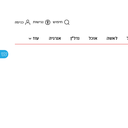
חיפוש
נגישות
כניסה
עוד
לאשה
אוכל
נדל"ן
אנרגיה