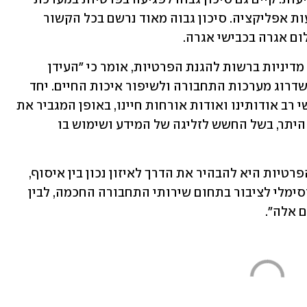
בקרת רמזורים ובתשלום על חניה באמצעות אפליקציה. סיכון גבוה מאוד נרשם בכל הקשור 
 אגרה בכבישי אגרה. 
עוז שנהב, מנהל מחלקת חדשנות ופיתוח מדיניות ברשות להגנת הפרטיות, אומר כי "העידן 
הדיגיטלי טומן בחובו הזדמנויות לייעול ושדרוג מערכות התחבורה ולשיפור איכות החיים. יחד 
עם זאת, הדבר כרוך באיסוף של מידע אישי רב אודותינו ואודות אורחות חיינו, באופן המגביר את 
הפוטנציאל לפגיעה בפרטיותנו. זאת, בין היתר, בשל החשש לזליגה של המידע ושימוש בו 
"מטרת המדריך שגיבשה הרשות להגנת הפרטיות היא להבהיר את הדרך לאיזון נכון בין איסוף, 
עיבוד ושימוש במידע לשם יצירת ערך מקסימלי לציבור בתחום שירותי התחבורה החכמה, לבין 
 אלה".