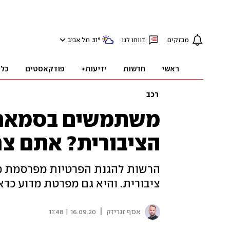
מבזקים
דווחו לנו
°
31
תל אביב
ראשי
חדשות
ידיעות+
פודקאסטים
כלכ
רכב
משתמשים בסמארט
הציבורית? אתם צר
הרשות להגנת הפרטיות מפרסמת מדר
ציבורית. והיא גם מפרטת מדוע כדא
|
אסף זגריזק
16.09.20 | 11:48