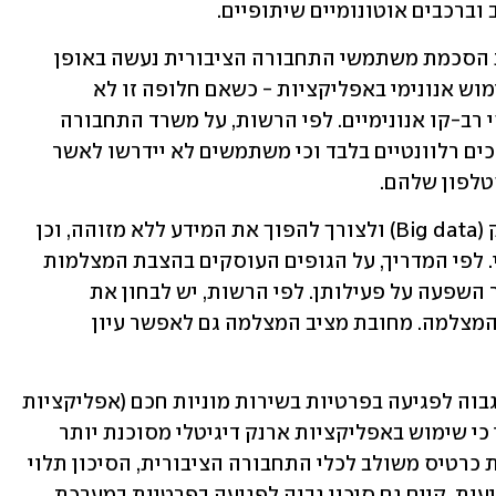
וברכבים אוטונומיים שיתופיים. 
הרשות ממליצה לכן לוודא כי הליך קבלת הסכמת משתמשי התחבורה הציבורית נעשה באופן 
פשוט וקל להבנה, וכי תנתן אפשרות לשימוש אנונימי באפליקציות - כשאם חלופה זו לא 
אפשרית, תהיה חלופה אחרת כמו כרטיסי רב-קו אנונימיים. לפי הרשות, על משרד התחבורה 
תוטל האחריות לוודא שהמידע נאגר לצרכים רלוונטיים בלבד וכי משתמשים לא יידרשו לאשר 
לפון שלהם. 
עוד מתייחס המדריך לשימוש בנתוני עתק (Big data) ולצורך להפוך את המידע ללא מזוהה, וכן 
מתייחס להצבת מצלמות במרחב הציבורי. לפי המדריך, על הגופים העוסקים בהצבת המצלמות 
לבחון את תכלית הצבתן וכי ייערך תסקיר השפעה על פעילותן. לפי הרשות, יש לבחון את 
המידתיות לאור המטרה שלשמה הוצבה המצלמה. מחובת מציב המצלמה גם לאפשר עיון 
בתחום התחבורה הציבורית נרשם סיכון גבוה לפגיעה בפרטיות בשירות מוניות חכם (אפליקציות 
להזמנת מוניות) ובאוטובוס חכם, וכן צוין כי שימוש באפליקציות ארנק דיגיטלי מסוכנת יותר 
מתשלום בכרטיס פיזי. בתשלום באמצעות כרטיס משולב לכלי התחבורה הציבורית, הסיכון תלוי 
במאגר המידע שבו נרשמות רשומות הנסיעות. קיים גם סיכון גבוה לפגיעה בפרטיות במערכת 