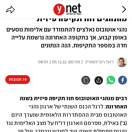
אלימות באוטובוס: קרוב למחצית
מהנהגים חוו תקיפה פיזית
נהגי אוטובוס נאלצים להתמודד עם אלימות נוסעים
באופן קבוע, אך בתקופה האחרונה נרשמת עלייה
חדה במספר התקיפות. הנה הנתונים
רועי רובינשטיין
| פורסם:
05.12.22 | 08:01
19 תגובות
רבים מנהגי האוטובוס חוו תקיפה פיזית בשנה 
האחרונה
: לרגל הכנס השנתי של ארגון נהגי 
האוטובוס מבית ההסתדרות הלאומית שנערך היום 
(ב׳) באילת, מפרסם הארגון דו״ח על מצב האלימות נגד 
נהגים מתחילת השנה ועד לחודש נובמבר. ועל פי 