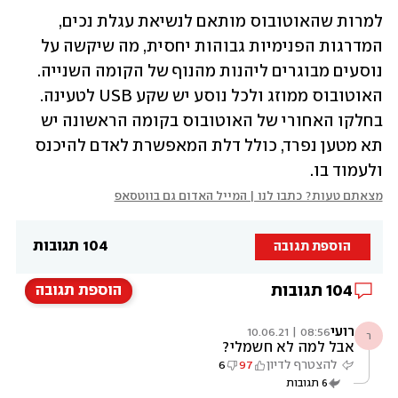
למרות שהאוטובוס מותאם לנשיאת עגלת נכים, 
המדרגות הפנימיות גבוהות יחסית, מה שיקשה על 
נוסעים מבוגרים ליהנות מהנוף של הקומה השנייה. 
האוטובוס ממוזג ולכל נוסע יש שקע USB לטעינה. 
בחלקו האחורי של האוטובוס בקומה הראשונה יש 
תא מטען נפרד, כולל דלת המאפשרת לאדם להיכנס 
ולעמוד בו.
מצאתם טעות? כתבו לנו | המייל האדום גם בווטסאפ
104 תגובות
הוספת תגובה
104
תגובות
הוספת תגובה
רועי
08:56 | 10.06.21
ר
אבל למה לא חשמלי?
להצטרף לדיון
97
6
6
תגובות