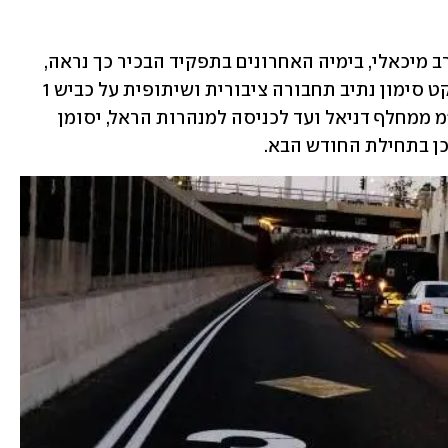
. שרת התחבורה מרב מיכאלי, בימיה האחרונים בתפקיד הבכיר כך נראה, 
השיקה הלילה (בין ראשון לשני) את פרויקט סימון נתיב תחבורה ציבורית ושיתופית על כביש 1 
לכיוון מזרח. הנתיב שיימתח לאורך 26 ק"מ ממחלף דניאל ועד לכניסה למנהרות הראל, יסומן 
כן בתחילת החודש הבא.