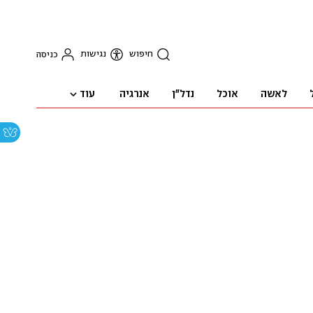
חיפוש
נגישות
כניסה
עוד
לאשה
אוכל
נדל"ן
אנרגיה