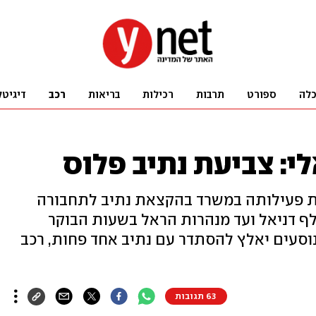
לה
ספורט
תרבות
רכילות
בריאות
רכב
דיגיטל
י: צביעת נתיב פלוס
 פעילותה במשרד בהקצאת נתיב לתחבורה
ושיתופית על כביש 1 ממחלף דניאל ועד מנהרות הראל בשעות הבוקר
דושות. רכב פרטי עם פחות מ-3 נוסעים יאלץ להסתדר עם נתיב אחד פחות, רכב
63 תגובות