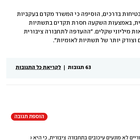
מיכל פרנק, מנכ"לית משרד התחבורה והבטיחות בדרכים, הוסיפה כי המשרד מקדם בעקביות 
מדיניות לעודד תחבורה ציבורית ושיתופית, באמצעות השקעה חסרת תקדים בתשתיות 
לתחבורה ציבורית ובתוספות שירות במאות מיליוני שקלים. ״ההעדפה לתחבורה ציבורית 
ם וצודק יותר של תשתיות לאומיות".
63 תגובות
לקריאת כל התגובות
הוספת תגובה
ים עיכובים בתחבורה ציבורית, כי היא פיקציה. כול עוד השדרה העיקרית לא תהיה רכ