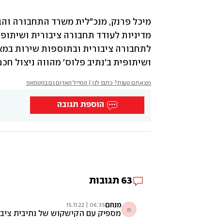
ושיתופית ב'נתיב פלוס' מהווה ניצול חכ
מצאתם טעות? כתבו לנו | המייל האדום גם בווטסאפ
הוספת תגובה
63
תגובות
מנחם
06:35 | 15.11.22
מ
מספיק עם הקישקוש של נתיבית ציבוריים לא מונע