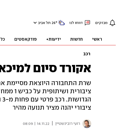
מבזקים
דווחו לנו
°
26
תל אביב
ראשי
חדשות
ידיעות+
פודקאסטים
כלכ
רכב
אקורד סיום למיכאל
שרת התחבורה היוצאת מסיימת את
ציבורית 
הג
ציבורי יהנה מציר תנועה מהיר
|
רועי רובינשטיין
14.11.22 | 08:09