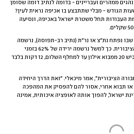
האם גם נתיב זה צפוי להפוך לנתיב עבור נהגים ממהרים ועבריינים - בדומה לנתיב דומה שסומן 
באיילון והפך לנתיב עבור כולם דווקא בשעות הגודש - מבלי שתתבצע בו אכיפה נראית לעין? 
במשרד התחבורה אומרים כי לאחר השלמת העבודות תחל משטרת ישראל באכיפה, ונסיעה 
במשרד התחבורה מזכירים כי ״בכל מקום שבו נפתח נת"צ או נר"ת (נתיב רב-תפוסה), נרשמה 
ירידה דרמטית בזמני הנסיעה בתחבורה הציבורית. כך למשל נרשמה ירידה של 62% בזמני 
הנסיעה בשעות הבוקר ב"נתיב פלוס" בכביש 20 ממבוא אילון עד למחלף השלום, 12 דקות בלבד 
״העשור הבא חייב להיות העשור של התחבורה הציבורית", אמר מיכאלי. "זאת הדרך היחידה 
להוציא את ישראל מהפקק. מי שלא יבוא או תבוא אחרי, אסור להם להפסיק את המהפכה 
הגדולה שעשינו בתחבורה הציבורית במדינת ישראל, להפוך אותה לאופציה איכותית, אמינה 