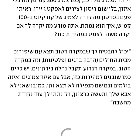
ויותר מצמיג של רכב, (כמו צמיג 300 קמ"ש) וזה בלי 
איזון, בלי שום ריסון לצירים לאפקט ג'יירו. ראיתי 
פעם בסרטון מה קורה לצמיג של קורקינט ב-100 
קמ"ש, איך הוא נמתח. אתה מודע מה יקרה לך אם 
יקרה משהו לצמיג במהירות כזו?
"יכול להבטיח לך שבמקרה הטוב תצא עם שיפורים 
מבית החולים (הרבה ברגים ופלטינות), וזה במקרה 
הטוב. במקרה הגרוע תקבל נחלה בירקונים. יש כלים 
כמו שנבנים למהירות כזו, אבל עם איזה צמיגים ואיזה 
בולמים וגם שם מנפילה לא תצא נקי. כמובן שאני לא 
אבא שלך ותעשה כרצונך, רק נתתי לך עוד נקודת 
מחשבה".