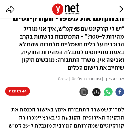
הגבלה למהירות של 25 קמ"ש?
הצחקתם את משפרי הקורקינטים
"יש לי קורקינט עם 65 קמ"ש, איך אני מגדיל
מהירות ל-100?" - התכתובות ברשתות בקרב
הרוכבים על כלים חשמליים מלמדות שהם לא
באמת מתייחסים למגבלת המהירות החוקית,
ואכיפה אין. משרד התחבורה: מגבשים תיקון
שיחייב את רישום הכלים
אודי עציון
| פורסם:
06.09.22 | 08:57
44 תגובות
למרות שמשרד התחבורה אימץ באישור הכנסת את 
התקינה האירופית, הקובעת כי בארץ יימכרו רק 
קורקינטים שמהירותם המירבית מוגבלת ל-25 קמ"ש, 