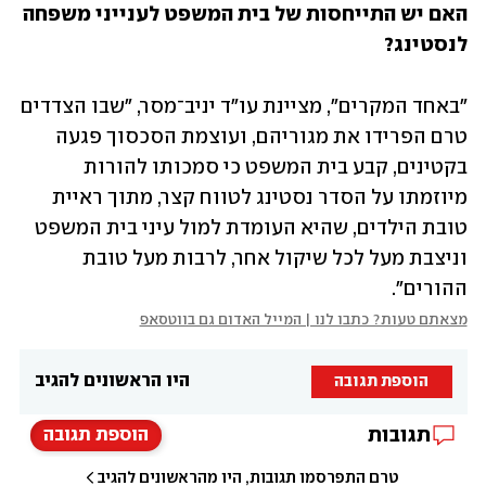
האם יש התייחסות של בית המשפט לענייני משפחה 
לנסטינג?
"באחד המקרים", מציינת עו"ד יניב־מסר, "שבו הצדדים 
טרם הפרידו את מגוריהם, ועוצמת הסכסוך פגעה 
בקטינים, קבע בית המשפט כי סמכותו להורות 
מיוזמתו על הסדר נסטינג לטווח קצר, מתוך ראיית 
טובת הילדים, שהיא העומדת למול עיני בית המשפט 
וניצבת מעל לכל שיקול אחר, לרבות מעל טובת 
ההורים".
מצאתם טעות? כתבו לנו | המייל האדום גם בווטסאפ
היו הראשונים להגיב
הוספת תגובה
תגובות
הוספת תגובה
טרם התפרסמו תגובות, היו מהראשונים להגיב