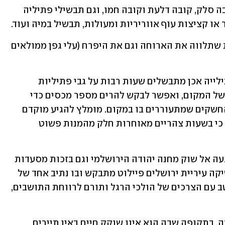
מעבר לקובה חמוסטה תמצאו כאן גם קובה סלק, קובה דלעת וקובה חמו, וגם תבשילי פתיליה 
או קציצות עוף אווריריות ומעולות, תבשיל במיה ועוד.
אסור לפספס את מנת האורז עם שעועית שתלווה את הארוחה וגם את היפרח (עלי גפן ממולאים 
כאמור, אין כאן קיצורי דרך ותבשילי הפתילייה אכן מתבשלים שעות רבות על גבי פתיליות 
מאחורי הדלפק ומוסיפות עניין לאווירה של המקום, ואפשר לבקש להרים מספר מכסים כדי 
להתרשם מהסחורה ולהזמין מנה על פי החשקים שמתעוררים בו במקום. מומלץ להגיע מוקדם 
כדי ליהנות מכל מה שיש לתפריט להציע, כי בשעות צהריים מאוחרות חלק מהמנות פשוט 
 רחוב אגריפס ידוע כציר מרכזי בהגעה אל שוק מחנה יהודה הירושלמי וגם בזכות מסעדות 
רבות השוכנות לאורכו. בחודש שעבר השיקה עיריית ירושלים פיילוט מתבקש ובו נתיב אחד של 
הרחוב הפך למעין מדרחוב, שמתכתב היטב עם הצרכים של הולכי הרגל ותורם לרווחת התושבים, 
זו כמובן הזדמנות לבקר בשוק מחנה יהודה, בתקופה שבה הוא אינו שוקק חיים באין תיירים 