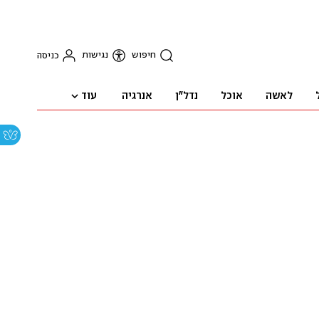
חיפוש
נגישות
כניסה
עוד
לאשה
אוכל
נדל"ן
אנרגיה