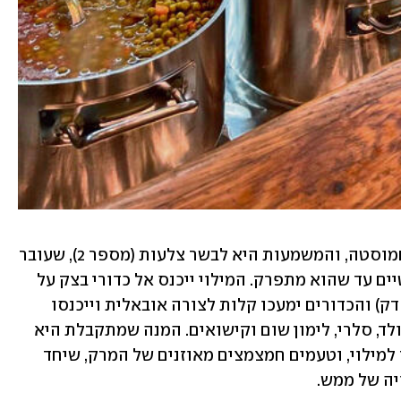
סיסקה, בכורדית, זה המילוי של הקובה חמוסטה, והמשמעות היא לבשר צלעות (מספר 2), שעובר 
תהליך של טיגון, אידוי, צלייה ובישול איטיים עד שהוא מתפרק. המילוי ייכנס אל כדורי בצק על 
בסיס סולת וג'ריש (גרישה - בורגול טחון דק) והכדורים ימעכו קלות לצורה אובאלית וייכנסו 
כלאחר כבוד אל מרק חמצמץ מבוסס מנגולד, סלרי, לימון שום וקישואים. המנה שמתקבלת היא 
עונג צרוף לחיך עם יחס מושלם בין הבצק למילוי, וטעמים חמצמצים מאוזנים של המרק, שיחד 
יה של ממש.