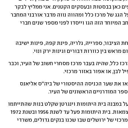
מחו''ל, וליהנות מסחורות נהדרות שמציעים כאן בבסטות ובעסקים הקטנים. אני ממליץ לבקר 
במיזם מיוחד בשם ''המרפסת'' הממוקם על הגג של מרכז כלל ומהווה נווה מדבר אורבני המחבר 
אמנות, קיימות, תרבות וקהילה. את המרחב המיוחד הזה הגו וייסדו לפני מספר שנים חברי 
במיזם המרפסת פועלים ללא עלות ולרווחת הציבור, ספרייה, גלריה, פינת קפה, פינות ישיבה 
 מראש בין כוורות דבורים וגינות ירק ונוי.
הפרויקט הייחודי הזה מפיח רוח חיים במרכז כלל, שהיה בעבר מרכז מסחרי חשוב של העיר, וכבר 
 לבן, או אפור באזור מרכזי.
בכניסה למרכז כלל, על רחוב יפו 97, תמצאו את שער הכניסה ההיסטורי של ביה''ס אליאנס 
לאחר מעבר ביה''ס לבניין כי''ח הסמוך, פעל במבנה בית היתומות וינגרטן שקלט בנות שהתייתמו 
עקב מלחמת העולם השנייה ומלחמת העצמאות. בית היתומות פעל עד לשנת 1956 ובשנת 1972 
נחנך מרכז כלל כמרכז מסחרי משמעותי ומרכזי של ירושלים שבו שכנו בנקים גדולים, משרדי 