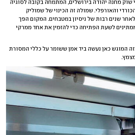
 שמולה היא מסעדה מצוינת בפאתי שוק מחנה יהודה בירושלים, המתמחה בקובה לסוגיה 
ובתבשילים ביתיים יוצאי דופן מהמטבח הכורדי והאורפלי. שמולה זה הכינוי של שמוליק 
נחמיאס, שפתח את המקום בשנת 2008, לאחר שנים רבות של ניסיון במטבחים. המקום הפך 
מוקד עלייה לרגל עבור חובבי הקובות שממתינים לשעת הפתיחה כדי להזמין את אחד ממרקי 
מרק הקובה חמוסטה הוא המועדף עליי וזה המוגש כאן נעשה ביד אמן ששומר על כללי המסורת 
צמץ.