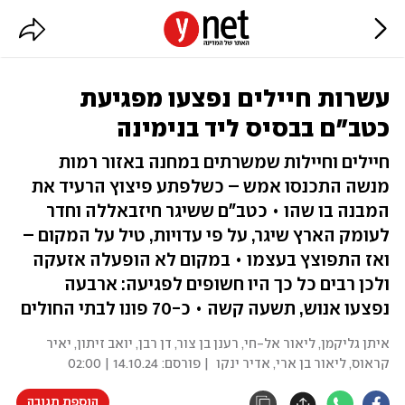
עשרות חיילים נפצעו מפגיעת
כטב"ם בבסיס ליד בנימינה
חיילים וחיילות שמשרתים במחנה באזור רמות
מנשה התכנסו אמש – כשלפתע פיצוץ הרעיד את
המבנה בו שהו • כטב"ם ששיגר חיזבאללה וחדר
לעומק הארץ שיגר, על פי עדויות, טיל על המקום –
ואז התפוצץ בעצמו • במקום לא הופעלה אזעקה
ולכן רבים כל כך היו חשופים לפגיעה: ארבעה
נפצעו אנוש, תשעה קשה • כ-70 פונו לבתי החולים
איתן גליקמן
,
ליאור אל-חי
,
רענן בן צור
,
דן רבן
,
יואב זיתון
,
יאיר
קראוס
,
ליאור בן ארי
,
אדיר ינקו
| פורסם:
14.10.24 | 02:00
הוספת תגובה