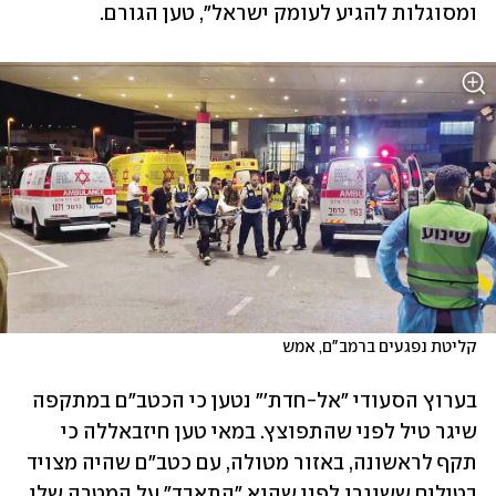
ומסוגלות להגיע לעומק ישראל", טען הגורם.
קליטת נפגעים ברמב"ם, אמש
בערוץ הסעודי "אל-חדת'" נטען כי הכטב"ם במתקפה 
שיגר טיל לפני שהתפוצץ. במאי טען חיזבאללה כי 
תקף לראשונה, באזור מטולה, עם כטב"ם שהיה מצויד 
בטילים ששוגרו לפני שהוא "התאבד" על המטרה שלו. 