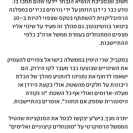
חשוב שבסביבת הנשיא הנבחר יידעו שהם תמכו בו. 
נודע כבר כי דגן הוזמן על ידי גורמים בכירים במפלגה 
הרפובליקנית להשתתף בטקס שצפוי להיות ב–20 
בינואר בוושינגטון. גם מהלך זה מעיד על שינוי אליו 
מצפים המתנחלים בעמדת ממשל ארה"ב כלפי 
ההתיישבות.
במקביל, שרי הימין בממשלה בישראל צפויים להעמיק 
את השינויים שבוצעו כבר מעבר לקו הירוק. הם 
ישאפו לדחוף את נתניהו להתניע מהלך של הכלת 
ריבונות על חלקים מהשטח, אולי בקעת הירדן או 
מעלה-אדומים ואולי אף כל השטח: "זו נקודה 
היסטורית שספק אם תחזור", אומרים בהתיישבות. 
יתרה מכך, ביש"ע יבקשו לבטל את הסנקציות שהטיל 
הממשל הדמוקרטי על "מתנחלים קיצוניים ואלימים" 