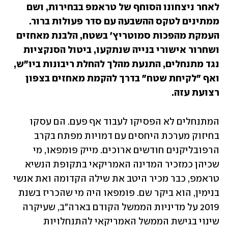
לאחר ניצחונו הסוחף של טראמפ בבחירות, ושם 
ממתינים לטקס ההשבעה עם סדר פעולות ברור. 
העמקת מהפכות סמוטריץ' בשטח, הלבנת מאחזים 
ושחרור אישורי בנייה שנתקעו, ביטול הסנקציות 
נגד מתנחלים, התנעת מהלך להחלת ריבונות ביו"ש, 
ואף "לקיחת שטח" בדרך להקמת מאחזים בצפון 
רצועת עזה.
המתנחלים לא הפסיקו לעבוד אף פעם. הם עסקו 
בחיזוק מערכת היחסים עם דמויות מפתח בקרב 
הרפובליקנים חודשים ארוכים. מייק פומפאו, מי 
שכיהן כמזכיר המדינה האמריקאי בתקופת הנשיא 
טראמפ, כבר מכיר היטב את שילה הקדומה ואת אנשי 
בנימין, הוא ביקר שם. פומפאו היה מי שהכריז בשנת 
2019 על מדיניות הממשל הקודם בארה"ב, שעיקרה 
שינוי בגישת הממשל האמריקאי להתנחלויות 