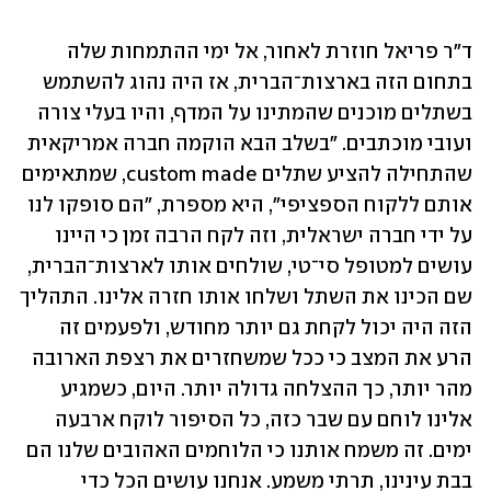
ד"ר פריאל חוזרת לאחור, אל ימי ההתמחות שלה 
בתחום הזה בארצות־הברית, אז היה נהוג להשתמש 
בשתלים מוכנים שהמתינו על המדף, והיו בעלי צורה 
ועובי מוכתבים. "בשלב הבא הוקמה חברה אמריקאית 
שהתחילה להציע שתלים custom made, שמתאימים 
אותם ללקוח הספציפי", היא מספרת, "הם סופקו לנו 
על ידי חברה ישראלית, וזה לקח הרבה זמן כי היינו 
עושים למטופל סי־טי, שולחים אותו לארצות־הברית, 
שם הכינו את השתל ושלחו אותו חזרה אלינו. התהליך 
הזה היה יכול לקחת גם יותר מחודש, ולפעמים זה 
הרע את המצב כי ככל שמשחזרים את רצפת הארובה 
מהר יותר, כך ההצלחה גדולה יותר. היום, כשמגיע 
אלינו לוחם עם שבר כזה, כל הסיפור לוקח ארבעה 
ימים. זה משמח אותנו כי הלוחמים האהובים שלנו הם 
בבת עינינו, תרתי משמע. אנחנו עושים הכל כדי 