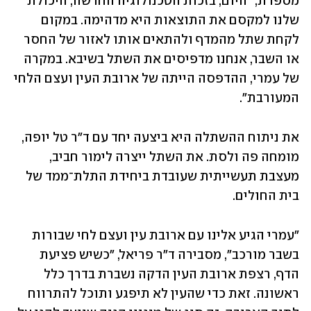
מספרת, "היום, בזכות הטכנולוגיה החדשה, היכולת 
שלנו למקסם את התוצאות היא מדהימה. במקום 
לקחת שתל מהמדף ולהתאים אותו לאזור של החסר 
או השבר, אנחנו מדפיסים את השתל בשיבא. במקרה 
של עמרי, ההדפסה הייתה של ארובת העין ועצם הלחי 
המעורבת".
את ניתוח ההשתלה היא ביצעה יחד עם ד"ר טל יופה, 
מומחה פה ולסת. את השתל ייצרה לימור חביב, 
מעצבת תעשייתית שעובדת ביחידת התלת־ממד של 
בית החולים. 
"עמרי הגיע אלינו עם ארובת עין ועצם לחי שבורות 
בשבר מורכב", מסבירה ד"ר פריאל, "כשיש פציעת 
הדף, רצפת ארובת העין הדקה נשברת בדרך כלל 
ראשונה. זאת כדי שהעין לא תיפגע ותוכל להתרווח 