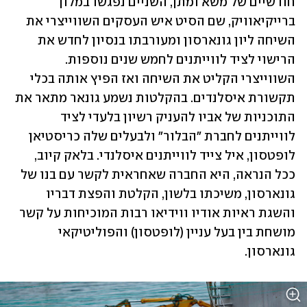
חודשיים של משא ומתן, השניים נפגשו במלון 
ברייקיאוויק, שם הסיט איש העסקים השווייצרי את 
השיחה ליון גונארסון ומעורבתו בנסיון לחדש את 
הרישוי לציד לווייתנים לחמש שנים נוספות. 
השווייצרי הקליט את השיחה ואז הפיץ אותה בכלי 
תקשורת איסלנדים. בהקלטות נשמע גונאר מתאר את 
התוכניות של אביו להעניק רשיון בלעדי לציד 
לווייתנים לחברת "הבלור" ולבעלים שלה כריסטיאן 
לופטסון, איל צייד לווייתנים איסלנדי. בלאק קיוב, 
ככל הנראה, היא החברה שאחראית לקשר עם בנו של 
גונארסון, משיכתו בלשון, הקלטת והפצת דבריו 
והשגת ראיות אודיו ווידיאו רבות המוכיחות על קשר 
מושחת בין בעל עניין (לופטסון) והפוליטיקאי 
גונארסון. 