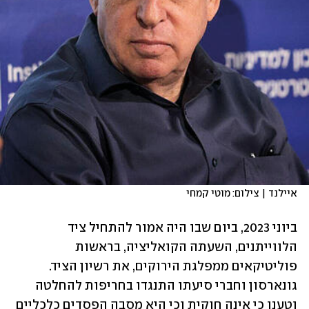
איילנד | צילום: מוטי קמחי
ביוני 2023, ביום שבו היה אמור להתחיל ציד 
הלווייתנים, השעתה הקואליציה, בראשות 
פוליטיקאים ממפלגת הירוקים, את רשיון הציד. 
גונארסון וחברי סיעתו התנגדו בחריפות להחלטה 
וטענו כי אינה חוקית וכי היא מסבה הפסדים כלכליים 