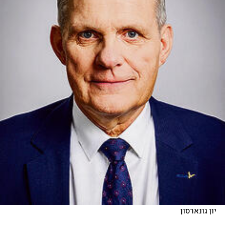
יון גונארסון