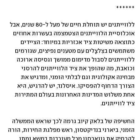
++++++
ללווייתנים יש תוחלת חיים של מעל ל-80 שנים, אבל 
אוכלוסיית הלווייתנים הצטמצמה בעשרות אחוזים 
כתוצאה משיטות ציד אכזריות במיוחד: הציידים 
משתמשים בצִלצָלים עם מטענים נפיצים, שגורמים 
ללווייתנים לסבול מדימום ממושך וגסיסה ארוכה 
וכואבת, מה שהופך את ציד הלווייתנים להרסני 
מבחינה אקולוגית וגם לבלתי הומני, ומדגיש את 
הצורך הדחוף להפסיקו. איסלנד, יש להדגיש, היא 
אחת משלוש המדינות האחרונות בעולם המתירות 
ציד לווייתנים. 
החשיפה של בלאק קיוב גרמה לכך שראש הממשלה 
הזמני, ביארני בנדיקטסון, ראש מפלגת החירות, הורה 
להרחיק את גונארסון מכל מעורבות במשא ומתן 