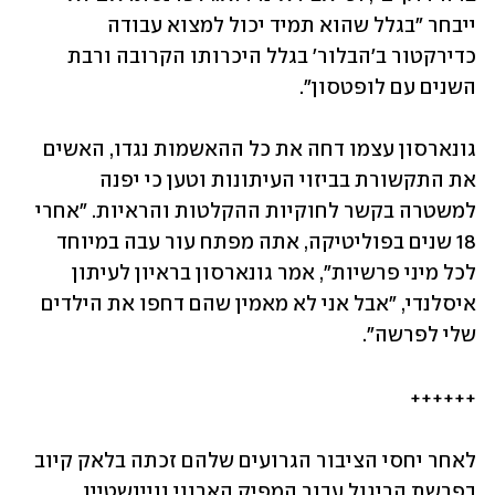
ייבחר "בגלל שהוא תמיד יכול למצוא עבודה 
כדירקטור ב'הבלור' בגלל היכרותו הקרובה ורבת 
השנים עם לופטסון". 
גונארסון עצמו דחה את כל ההאשמות נגדו, האשים 
את התקשורת בביזוי העיתונות וטען כי יפנה 
למשטרה בקשר לחוקיות ההקלטות והראיות. "אחרי 
18 שנים בפוליטיקה, אתה מפתח עור עבה במיוחד 
לכל מיני פרשיות", אמר גונארסון בראיון לעיתון 
איסלנדי, "אבל אני לא מאמין שהם דחפו את הילדים 
שלי לפרשה". 
++++++
לאחר יחסי הציבור הגרועים שלהם זכתה בלאק קיוב 
בפרשת הריגול עבור המפיק הארווי וויינשטיין, 