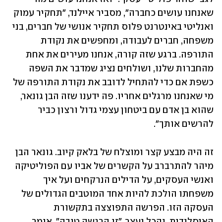
שאנחנו עושים כחברה", מסביר איילנד, "תחקיר עמוק 
ואנליטי באינטרנט פלוס תחקיר אנושי של חברים, בני 
משפחה, חברים לעבודה, ומחפשים את נקודת 
התורפה. ברגע שזה קורה, אנחנו מעירים את אחת 
מהחברות שלנו, ושולחים נציג שמדבר את השפה 
כשפת אם כדי להתחיל לדובב את נקודת התורפה של 
מי שאנחנו מרגלים אחריו. פה ידענו שזה הבן גונאר, 
שהוא בן אדם עם ביטחון עצמי גדול ורצון כביר 
להרשים אותך". 
זה היה מבצע קצר ומוצלח של בלאק קיוב. גונאר הבן 
מיהר להתרברב על הקשרים של אביו עם הפוליטיקה 
ואנשי העסקים, על הדילים הנרקחים ועל איך 
משפחתו הולכת להיות אחד המוטבים הגדולים של 
העסקה הזו. הפרשה התפוצצה בתקשורת 
האיסלנדית, והכל נעצר. "זו הרגשה טובה", אומר 