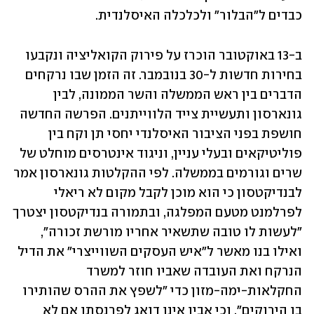
כבדים ל"הבלור" ולכלכלה האיסלנדית. 
ב-13 באוקטובר הוכרז על פירוק הקואליציה ונקבעו 
בחירות חדשות ל-30 בנובמבר. זה הזמן שבו נרקחים 
הדברים בין ראש הממשלה והשר הממונה, לבין 
גונארסון ותעשיית צייד הלווייתנים. הפרשה החדשה 
חושפת בפני הציבור האיסלנדי יחסי תן וקח בין 
פוליטיקאים ובעלי עניין, וניגוד אינטרסים מוחלט של 
שרים וגורמים בממשלה. לפי ההקלטות גונארסון אמר 
לבנדיקטסון כי הוא מוכן לקבל מקום לא ריאלי 
לפרלמנט מטעם המפלגה, ובתמורה בנדיקטסון יצטרך 
"לעשות לו טובה שתשאיר אחריו מורשת זכורה", 
ואילו בנו מאשר ל"איש העסקים השווייצרי" את הדיל 
הנרקח ואת העובדה שאביו חוזר למשרד 
החקלאות-ימה-מזון כדי "לשפץ את ההרס שהותירו 
בו הירוקים", וכי אביו אינו דואג לפרנסתו אם לא 