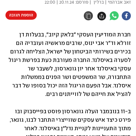
זאב אברהמי | ברלין
| פורסם:
20.11.24 | 22:00
הוספת תגובה
חברת המודיעין העסקי "בלאק קיוב", בבעלות דן 
זורלא וד״ר אבי ינוס, שרבים מראשיה ועובדיה הם 
בכירים בשירותי הביטחון של ישראל, הצליחה לגרום 
לסערה באיסלנד. החברה מעורבת כעת בפרשת ריגול 
עסקי באיסלנד אחר יון גונארסון, לשעבר שר 
התחבורה, שר המשפטים ושר הפנים בממשלות 
איסלנד. אבל הפעם הריגול הזה יכול בסופו של דבר 
להציל את חייהם של לווייתנים רבים. 
ב-11 בנובמבר העלה גונארסון פוסט בפייסבוק ובו 
פירט כיצד איש עסקים שווייצרי התחבר לבנו, גונאר, 
מתוך התעניינות לקניית נדל"ן באיסלנד. לאחר 