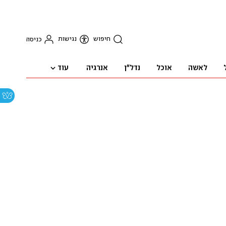
חיפוש
נגישות
כניסה
עוד
לאשה
אוכל
נדל"ן
אנרגיה