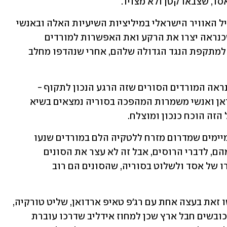
סד, שצבאו קטן ולא מצויד.
הפגיעות החוזרות ונשנות המיוחסות לחיל האוויר הישראלי במיליציות השיעיות האלה ובאנשי 
משמרות המהפכה על אדמת סוריה, הן שכנראה יצרו את הרקע ואת האפשרות למורדים 
להשתחרר מהלחץ על הקרקע ולהתארגן למתקפת הנגד הגדולה שלהם, אחרי שנהדפו מחלב 
משהוכרזה הפסקת האש בלבנון, הבינו כנראה המורדים הסורים שזה הרגע הנכון לתקוף - 
כשחיזבאללה והשלוחים האחרים של איראן ואנשי משמרות המהפכה בסוריה נמצאים בשיא 
הזה הוכח כנכון ומוצלח.
אמנם חיל האוויר הרוסי המוצב בשדה חמיימים שמדרום מזרח ללטקיה הלם במורדים שנעו 
במהירות לעבר חלב, ואפילו הרג כ-200 מהם, לדברי הרוסים, אבל זה לא עצר את הסונים 
הפנאטים שעדיין מנסים להפיל את משטרו של אסד ולשלוט בסוריה, שהסונים הם רוב 
סביר מאוד להניח שהמורדים הסורים עשו זאת בעצה אחת עם רג'פ טאיפ ארדואן, שליט טורקיה, 
שגם הוא איסלאמיסט סוני קנאי, ואנשיו כובשים חבל ארץ שכן למחוז אידליב שדרכו עוברת 