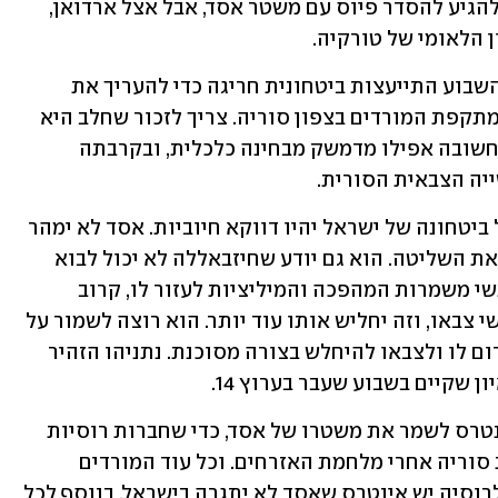
האספקה למורדים. טורקיה אמנם מנסה להגיע להסדר פיוס עם משטר אסד, אבל אצל ארדואן, 
 הלאומי של טורקיה.
ראש הממשלה בנימין נתניהו קיים בסוף השבוע התייעצות ביטחונית חריגה כדי להעריך את 
השפעות ההתפתחות המפתיעה שיצרה מתקפת המורדים בצפון סוריה. צריך לזכור שחלב היא 
העיר השנייה בגודלה בסוריה, והיא אולי חשובה אפילו מדמשק מבחינה כלכלית, ובקרבתה 
יה הצבאית הסורית.
אפשר לומר שבטווח הקצר ההשפעות על ביטחונה של ישראל יהיו דווקא חיוביות. אסד לא ימהר 
להתעמת עם ישראל כשהוא חלש ומאבד את השליטה. הוא גם יודע שחיזבאללה לא יכול לבוא 
כעת לעזרתו, ואם האיראנים יביאו את אנשי משמרות המהפכה והמיליציות לעזור לו, קרוב 
לוודאי שישראל תפציץ אותם יחד עם אנשי צבאו, וזה יחליש אותו עוד יותר. הוא רוצה לשמור על 
משטרו, והסתבכות עם ישראל עלולה לגרום לו ולצבאו להיחלש בצורה מסוכנת. נתניהו הזהיר 
 שקיים בשבוע שעבר בערוץ 14.
ויש גם את הצד של רוסיה. לרוסים יש אינטרס לשמר את משטרו של אסד, כדי שחברות רוסיות 
יוכלו סוף-סוף להרוויח משיקום הריסות סוריה אחרי מלחמת האזרחים. וכל עוד המורדים 
פעילים, השיקום הזה לא יתחיל, ולכן גם לרוסיה יש אינטרס שאסד לא יתגרה בישראל. בנוסף לכל 