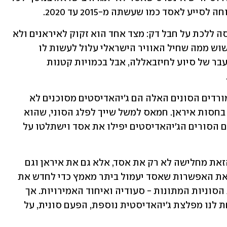
יע לאסד כמו שעשתה מ-2015 עד 2020. 
כך שבטווח הקצר אפשר להניח שאסד ינסה ללכת על חבל דק: מצד אחד הוא זקוק לאיראנים ולא 
ירצה להרגיז אותם, אבל מצד שני הוא יחשוש ממה שחיל האוויר הישראלי עלול לעשות לו 
ולצבאו. לכן הוא כנראה ימשיך לאפשר מעבר של סיוע לחיזבאללה, אבל בכמויות קטנות 
בטווח הארוך יש מקום לדאגה, מפני שהמורדים הסונים האלה הם ג'יהאדיסטים מסוכנים לא 
פחות מהג'יהאדיסטים השיעים הפועלים בחסות איראן. חמאס למשל שייך לפלג הסוני, שהוא 
הרוב באיסלאם. אם הארגון הזה והמורדים הסורים הג'יהאדיסטים יפילו את אסד וישתלטו על 
לפחות כרגע, נראה שמתקפת המורדים הזאת מחלישה לא רק את אסד, אלא גם את איראן וגם 
פוגעת בחיזבאללה, ואולי אפילו מקרבת את האפשרות שאסד יעמול ביתר מאמץ כדי לחדש את 
קשריו עם המערב ועם המדינות הערביות הסוניות המתונות - סעודיה ואיחוד האמירויות. אך 
ישראל תצטרך לעקוב ולראות שלא צומחת לנו מפלצת ג'יהאדיסטית נוספת, הפעם סונית, על 