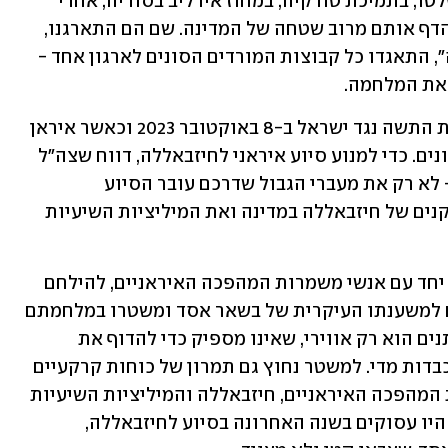
הפסקת האש בלבנון. המורדים הסונים שלטו, בתמיכת טורקיה, במחוז אידליב בסוריה, אחרי 
שמשטר אסד בסיוע הרוסים והאיראנים הדף אותם מרוב שטחה של המדינה. שם הם התארגנו, 
ובהנהגת מה שהיה פעם "ג'בהת א-נוסרה", התאגדו כל קבוצות המורדים הסונים לארגון אחד - 
 את המלחמה.
המפנה חל כאשר פתח נסראללה במלחמת התשה נגד ישראל ב-8 באוקטובר 2023 וכאשר איראן 
נחלצה לעזור לו, במיוחד בחודשים האחרונים. כדי למנוע סיוע איראני לחיזבאללה, דווח שצה"ל 
תקף בשנה האחרונה 70 פעמים בסוריה - לא רק את מעברי הגבול שדרכם עובר הסיוע 
לחיזבאללה, אלא גם את המחסנים והמתקנים של חיזבאללה במדינה ואת המיליציות השיעיות 
המיליציות האלה הן שעזרו למשטר אסד, יחד עם אנשי משמרות המהפכה האיראניים, להילחם 
במורדים באידליב. הרוסים אמנם נחשבים למשענתו העיקרית של בשאר אסד ומשטרו במלחמתם 
נגד המורדים, אבל הסיוע הקרבי שהם נותנים הוא רק אווירי, שאינו מספיק כדי להדוף את 
המורדים ואפילו לא לגרום להם אבידות כבדות מדי. למשטר נחוץ גם תמרון של כוחות קרקעיים 
למתקפות - ואת זה מספקים לו משמרות המהפכה האיראניים, חיזבאללה והמיליציות השיעיות 
הסוריות, שחיזבאללה מפקד עליהן. אלה היו עסוקים בשנה האחרונה בסיוע לחיזבאללה, 