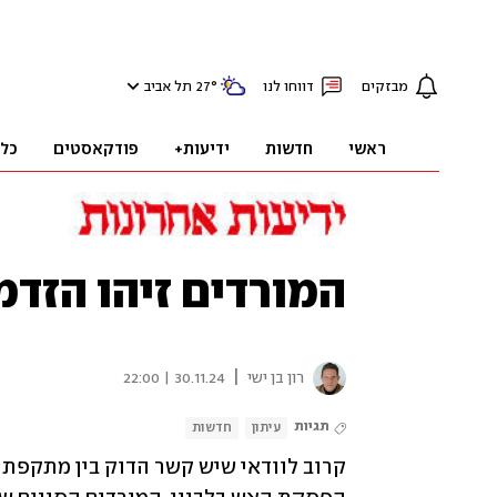
מבזקים
דווחו לנו
°
27
תל אביב
ראשי
חדשות
ידיעות+
פודקאסטים
כל
המורדים זיהו הזדמ
|
רון בן ישי
30.11.24 | 22:00
תגיות
עיתון
חדשות