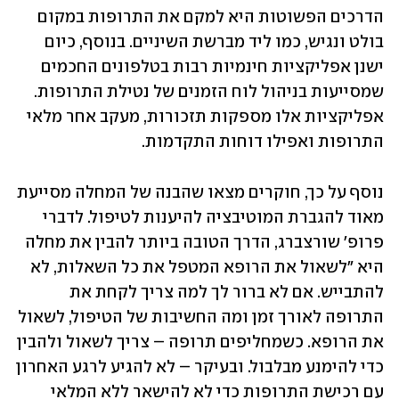
הדרכים הפשוטות היא למקם את התרופות במקום 
בולט ונגיש, כמו ליד מברשת השיניים. בנוסף, כיום 
ישנן אפליקציות חינמיות רבות בטלפונים החכמים 
שמסייעות בניהול לוח הזמנים של נטילת התרופות. 
אפליקציות אלו מספקות תזכורות, מעקב אחר מלאי 
התרופות ואפילו דוחות התקדמות.
נוסף על כך, חוקרים מצאו שהבנה של המחלה מסייעת 
מאוד להגברת המוטיבציה להיענות לטיפול. לדברי 
פרופ' שורצברג, הדרך הטובה ביותר להבין את מחלה 
היא "לשאול את הרופא המטפל את כל השאלות, לא 
להתבייש. אם לא ברור לך למה צריך לקחת את 
התרופה לאורך זמן ומה החשיבות של הטיפול, לשאול 
את הרופא. כשמחליפים תרופה – צריך לשאול ולהבין 
כדי להימנע מבלבול. ובעיקר – לא להגיע לרגע האחרון 
עם רכישת התרופות כדי לא להישאר ללא המלאי 