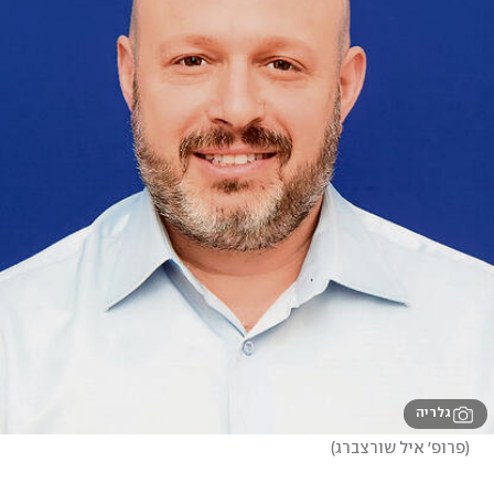
גלריה
(
פרופ׳ איל שורצברג
)