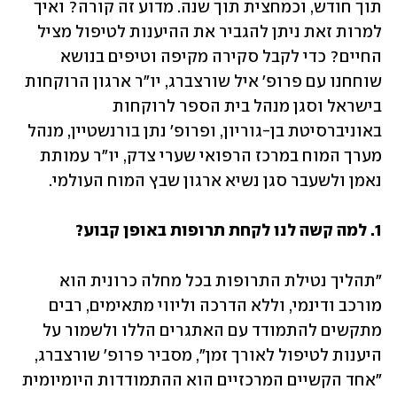
תוך חודש, וכמחצית תוך שנה. מדוע זה קורה? ואיך 
למרות זאת ניתן להגביר את ההיענות לטיפול מציל 
החיים? כדי לקבל סקירה מקיפה וטיפים בנושא 
שוחחנו עם פרופ' איל שורצברג, יו"ר ארגון הרוקחות 
בישראל וסגן מנהל בית הספר לרוקחות 
באוניברסיטת בן-גוריון, ופרופ' נתן בורנשטיין, מנהל 
מערך המוח במרכז הרפואי שערי צדק, יו"ר עמותת 
נאמן ולשעבר סגן נשיא ארגון שבץ המוח העולמי.
1. למה קשה לנו לקחת תרופות באופן קבוע?
"תהליך נטילת התרופות בכל מחלה כרונית הוא 
מורכב ודינמי, וללא הדרכה וליווי מתאימים, רבים 
מתקשים להתמודד עם האתגרים הללו ולשמור על 
היענות לטיפול לאורך זמן", מסביר פרופ' שורצברג, 
"אחד הקשיים המרכזיים הוא ההתמודדות היומיומית 