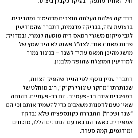
חיל האוויר מתפקד בעיקר כקבלן ביצוע. 
הבדיקה שלהם העלתה תוצרים מדהימים ומטרידים. 
ברצועת עזה, בבדיקה מדגמית, התברר שהמודיעין 
לגבי מיקום משגרי חמאס היה מוטעה לגמרי. ובמדויק: 
פחות מאחוז אחד. לצה"ל פשוט לא היה שמץ של 
מושג מהיכן חמאס עתיד לשגר – בניגוד גמור 
למודיעין המוצלח שהופק מלבנון.
התברר עניין נוסף: לפי הנייר שהפיק הצוות, 
שכותרתו "מחקר שיגורי רק"ק", רוב מוחלט של 
המשגרים אינם חד-פעמיים. הם רב-פעמיים. ההנחה 
שאין טעם להפנות משאבים כדי להשמיד אותם (כי הם 
"שגר ושכח"), התבררה כקונספציה שלא נבדקה 
אמפירית. כאשר הם באו עם הנתונים הללו, מוכחים 
ומודגמים, קמה סערה. 