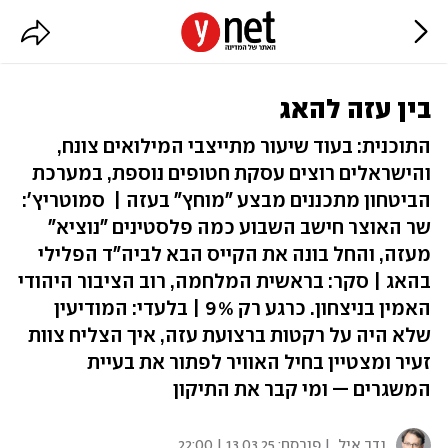
בין עזה להאג
התוכנית: בעוד שיעור מתייצבי המילואים צונח,
והישראלים רוצים עסקת חטופים נוספת, במערכת
הביטחון מתכננים מבצע "מוחץ" בעזה | סמוטריץ':
שר האוצר חישב השבוע כמה פלסטינים "נוציא"
מעזה, והחל בונה את הקייס הבא לביה"ד הפלילי
בהאג | סקר: בראשית המלחמה, רוב הציבור היהודי
האמין בניצחון. כרגע רק 9% | בלעדי: המודיעין
שלא היה על רקטות ברצועת עזה, איך הצליח צוות
זעיר ומצטיין בחיל האוויר לפתור את בעיית
המשגרים — ומי קבר את התיקון
נדב איל
| פורסם:
13.03.25 | 22:00