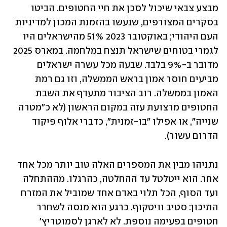
מבצע צבאי שיכול לסכן את חיי החטופים. הביטו 
בסקרים המצורפים, שנעשו בהזמנת המכון למדיניות 
העם היהודי; באוקטובר 2023 51% מהישראלים היו 
לגמרי בטוחים שישראל תנצח במלחמה. במארס 2025 
מדובר ב-9% בלבד. שבעה מכל עשרה ישראלים 
מביעים חוסר אמון בראש הממשלה, וזו גם רמת 
האמון בממשלה. רוב הציבור מתעדף את השבת 
החטופים מרצועת עזה במקום הראשון (לא כ"מטרה 
שנייה", או אפילו "בו-זמנית", כדברי אלוף פיקוד 
הדרום עשור). 
נתניהו מבין את המספרים האלה טוב יותר מכל אחד 
אחר. הוא ייטלטל עד ההחלטה, כהרגלו. מההתחלה 
ועד הסוף, הכל תלוי באדם אחד שמוביל את המזרח 
התיכון: סטיב וויטקוף. כרגע הוא מנסה לשחרר 
חטופים בפעימה נוספת. לא לארגן לסמוטריץ' 