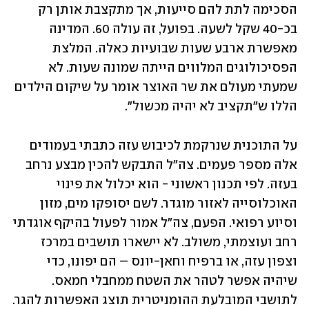
הסכימה לתת להם סייעות, אך מתקצבת אותן רק 
בכ-40 שקל לשעה. בפועל, זה עולה 60. המדינה 
מאפשרת ארבע שעות שבועיות כאלה. המלצת 
הפסיכולוגים המלווים הייתה שמונה שעות. לא 
שמעתי מעולם את שר האוצר אומר על שיקום הילדים 
הללו ש"תקציב לא יהיה מכשול".
על התוכנית שנרקמת לכיבוש עזה כתבתי בעמודים 
אלה מספר פעמים. צה"ל התבקש להכין מבצע נרחב 
בעזה. לפי תכנון ראשוני - הוא יכלול את פינוי 
האוכלוסייה לאזור מוגדר. לשם יסופקו מים, מזון 
וסיוע רפואי. הפעם, צה"ל אמור לפעול בהיקף אוגדתי 
רחב ועוצמתי, משולב. לא יישארו תושבים במרכז 
וצפון עזה, או ברפיח וחאן-יונס – הם יפונו, כדי 
שיהיה אפשר לטהר את השטח ממחבלי חמאס. 
לתושבי המובלעת ההומניטרית תוצג האפשרות להגר. 