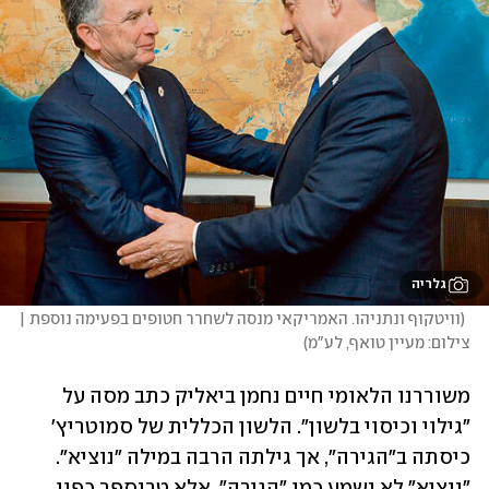
גלריה
(
וויטקוף ונתניהו. האמריקאי מנסה לשחרר חטופים בפעימה נוספת | 
צילום: מעיין טואף, לע"מ
)
משוררנו הלאומי חיים נחמן ביאליק כתב מסה על 
"גילוי וכיסוי בלשון". הלשון הכללית של סמוטריץ' 
כיסתה ב"הגירה", אך גילתה הרבה במילה "נוציא". 
"נוציא" לא נשמע כמו "הגירה", אלא טרנספר כפוי. 