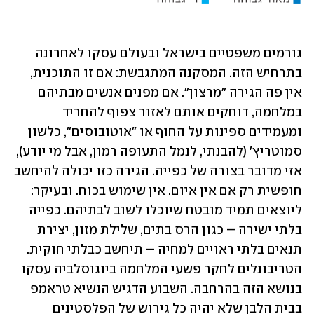
גורמים משפטיים בישראל ובעולם עסקו לאחרונה 
בתרחיש הזה. המסקנה המתגבשת: אם זו התוכנית, 
אין פה הגירה "מרצון". אם מפנים אנשים מבתיהם 
במלחמה, דוחקים אותם לאזור צפוף להחריד 
ומעמידים ספינות על החוף או "אוטובוסים", כלשון 
סמוטריץ' (להבנתי, לנמל התעופה רמון, אבל מי יודע), 
אזי מדובר בצורה של כפייה. הגירה כזו יכולה להיחשב 
חופשית רק אם אין איום. אין שימוש בכוח. ובעיקר: 
ליוצאים תמיד מובטח שיוכלו לשוב לבתיהם. כפייה 
בלתי ישירה – כגון הרס בתים, שלילת מזון, יצירת 
תנאים בלתי ראויים למחיה – תיחשב כבלתי חוקית. 
הטריבונלים לחקר פשעי המלחמה ביוגוסלביה עסקו 
בנושא הזה בהרחבה. השבוע הדגיש הנשיא טראמפ 
בבית הלבן שלא יהיה כל גירוש של הפלסטינים 