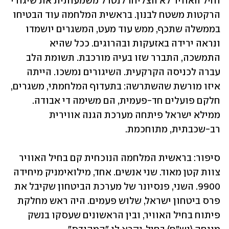
וחיל האוויר לא הצליחו לנטרל משמעותית את שיגורי 
הרקטות משטח לבנון. בראשית המלחמה עוד הבטיחו 
בממשלה שתכף, ממש עוד מעט, המשגרים יושמדו 
ונראה ירידה באזעקות ובהרוגים. ככל שהיא 
התמשכה, התברר שזו בעיה מורכבת. תשומת הלב 
עברה לכניסה הקרקעית. השיגורים נמשכו. הייתה 
איזו מורשת שהשתרשה: בתעדוף המלחמתי, משגרים, 
חלקם פועלים חד-פעמית, הם משימה די אבודה. 
ממילא ישראל פיתחה מערכת הגנה אווירית 
רב-שכבתית, מתוחכמת. 
סיפור: בראשית המלחמה הנוכחית קם בחיל האוויר 
צוות קטן מאוד. שני אנשים. אחד, מילואימניק מיחידה 
9900. השני, פנסיונר של מערכת הביטחון שקיבל את 
פרס ביטחון ישראל, שלוש פעמים. היה ראש מחלקת 
פיתוח בחיל האוויר, ובין הראשונים שעסקו בנשק 