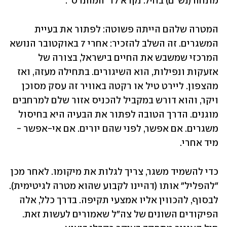
מונחה (נש"ם) בחיל. נקרא לו "המהנדס". 
המטרה שלהם הייתה פשוטה: לפתור את בעיית 
המשגרים. זה השלב להזכיר: אחרי 7 באוקטובר הנושא 
המרכזי שמשבש את החיים בישראל, בצורה של 
אזעקות ונפילות, הוא השיגורים. בתחילה מעזה, ואז 
מהצפון. ליירט טיל או רקטה באוויר זה עסק מסוכן 
ויקר, והוא דורש במקביל להכניס אזור שלם למרחבים 
מוגנים. הדרך הטובה לפתור את הבעיה היא בחיסול 
משגרים. אם אפשר, לפני שהם יורים. אם אי-אפשר - 
מיד אחרי. 
כדי להשמיד משגר, צריך לגלות את מיקומו. לאחר מכן 
"להפליל" אותו (דהיינו לקבוע שהוא מטרה לגיטימית). 
לבסוף, להכווין אליו אמצעי תקיפה. בדרך כלל, אלה 
הפיקודים השונים של צה"ל שאמורים לעשות זאת. 