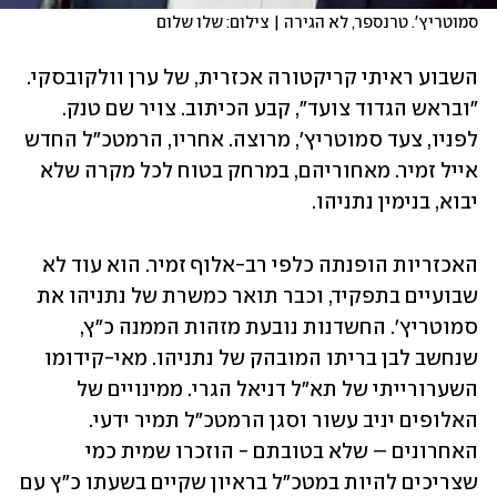
סמוטריץ'. טרנספר, לא הגירה | צילום: שלו שלום
השבוע ראיתי קריקטורה אכזרית, של ערן וולקובסקי. 
"ובראש הגדוד צועד", קבע הכיתוב. צויר שם טנק. 
לפניו, צעד סמוטריץ', מרוצה. אחריו, הרמטכ"ל החדש 
אייל זמיר. מאחוריהם, במרחק בטוח לכל מקרה שלא 
יבוא, בנימין נתניהו. 
האכזריות הופנתה כלפי רב-אלוף זמיר. הוא עוד לא 
שבועיים בתפקיד, וכבר תואר כמשרת של נתניהו את 
סמוטריץ'. החשדנות נובעת מזהות הממנה כ"ץ, 
שנחשב לבן בריתו המובהק של נתניהו. מאי-קידומו 
השערורייתי של תא"ל דניאל הגרי. ממינויים של 
האלופים יניב עשור וסגן הרמטכ"ל תמיר ידעי. 
האחרונים – שלא בטובתם - הוזכרו שמית כמי 
שצריכים להיות במטכ"ל בראיון שקיים בשעתו כ"ץ עם 