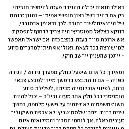
באילו תנאים יכולה ההגירה מעזה להיחשב חוקית? 
רק אם תהיה בשל רצון חופשי אמיתי – ותוגן זכותם 
של היוצאים לשוב בחזרה. לכן, ובאופן אבסורדי, 
דווקא בצלאל סמוטריץ' היה צריך לדחוף להפסקת 
אש ארוכת טווח בעזה. במצב כזה, אם ישראל תאפשר 
למי שירצה בכך לצאת, ואולי אף תיתן למהגרים סיוע 
- ייתכן שהעניין ייחשב חוקי. 
ומאידך: כל אדם שיפעל כחלק ממערך גירוש / הגירה 
כפויה – אם זו תתבצע בהמשך מיידי למבצע צבאי 
נרחב, לפינוי אוכלוסייה מביתה, לשלילת סיוע 
הומניטרי בכל חלק אחר מעזה וכיו"ב – יכול להיות 
חשוף משפטית לאישומים על פשעי מלחמה, במשך 
שנים רבות. ייתכן שלסמוטריץ' לא אכפת משיקולים 
זעירים כאלה, אך לוחמי הסדיר והמילואים אינם 
מעוניינים להירדף כל חייהם ברוב מדינות העולם. גם 