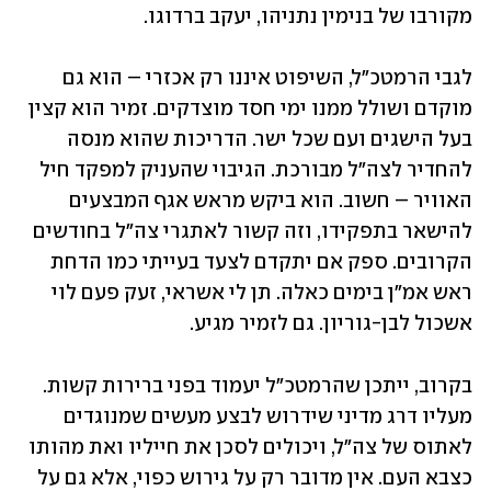
מקורבו של בנימין נתניהו, יעקב ברדוגו. 
לגבי הרמטכ"ל, השיפוט איננו רק אכזרי – הוא גם 
מוקדם ושולל ממנו ימי חסד מוצדקים. זמיר הוא קצין 
בעל הישגים ועם שכל ישר. הדריכות שהוא מנסה 
להחדיר לצה"ל מבורכת. הגיבוי שהעניק למפקד חיל 
האוויר – חשוב. הוא ביקש מראש אגף המבצעים 
להישאר בתפקידו, וזה קשור לאתגרי צה"ל בחודשים 
הקרובים. ספק אם יתקדם לצעד בעייתי כמו הדחת 
ראש אמ"ן בימים כאלה. תן לי אשראי, זעק פעם לוי 
אשכול לבן-גוריון. גם לזמיר מגיע. 
בקרוב, ייתכן שהרמטכ"ל יעמוד בפני ברירות קשות. 
מעליו דרג מדיני שידרוש לבצע מעשים שמנוגדים 
לאתוס של צה"ל, ויכולים לסכן את חייליו ואת מהותו 
כצבא העם. אין מדובר רק על גירוש כפוי, אלא גם על 