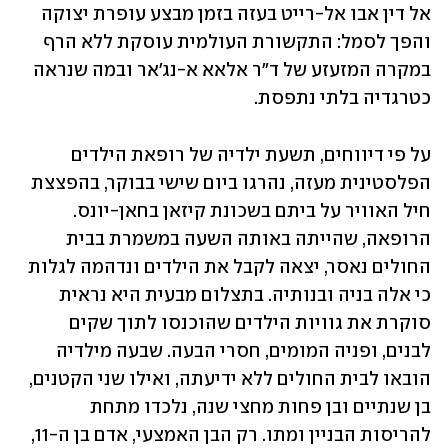
אל דין אבו אל-רייט בעזה בזמן מבצע עופרת יצוקה 
והפך לסמל: התקשורת העולמית עוסקת ללא הרף 
במקרה המזעזע של ד"ר אלאא א-נג'אר ובמה שנראה 
כטרגדיה בלתי נתפסת.
על פי דיווחים, תשעת ילדיה של רופאת הילדים 
הפלסטינית מעזה, נהרגו ביום שישי בבוקר, בהפצצת 
חיל האוויר על ביתם בשכונת קיזאן בחאן-יונס. 
הרופאה, שהייתה באותה השעה במשמרת בבית 
החולים נאסר, יצאה לקבל את הילדים ונדהמה לגלות 
כי אלה בניה ובנותיה. בתצלום מבעית היא נראית 
סוקרת את גוויות הילדים שהוכנסו לתוך שקים 
לבנים, ופניה המומים, חסרי הבעה. שבעה מילדיה 
הובאו לבית החולים ללא ידיעתה, ואילו שני הקטנים, 
בן שנתיים ובן פחות מחצי שנה, נלכדו מתחת 
להריסות הבניין ומתו. רק הבן האמצעי, אדם בן ה-11, 