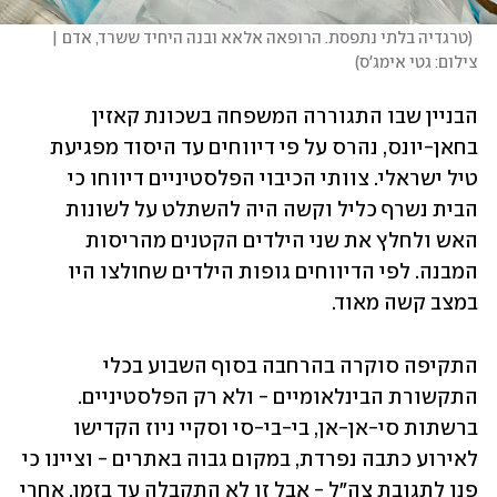
(
טרגדיה בלתי נתפסת. הרופאה אלאא ובנה היחיד ששרד, אדם | 
צילום: גטי אימג'ס
)
הבניין שבו התגוררה המשפחה בשכונת קאזין 
בחאן-יונס, נהרס על פי דיווחים עד היסוד מפגיעת 
טיל ישראלי. צוותי הכיבוי הפלסטיניים דיווחו כי 
הבית נשרף כליל וקשה היה להשתלט על לשונות 
האש ולחלץ את שני הילדים הקטנים מהריסות 
המבנה. לפי הדיווחים גופות הילדים שחולצו היו 
במצב קשה מאוד.
התקיפה סוקרה בהרחבה בסוף השבוע בכלי 
התקשורת הבינלאומיים - ולא רק הפלסטיניים. 
ברשתות סי-אן-אן, בי-בי-סי וסקיי ניוז הקדישו 
לאירוע כתבה נפרדת, במקום גבוה באתרים - וציינו כי 
פנו לתגובת צה"ל - אבל זו לא התקבלה עד בזמן. אחרי 