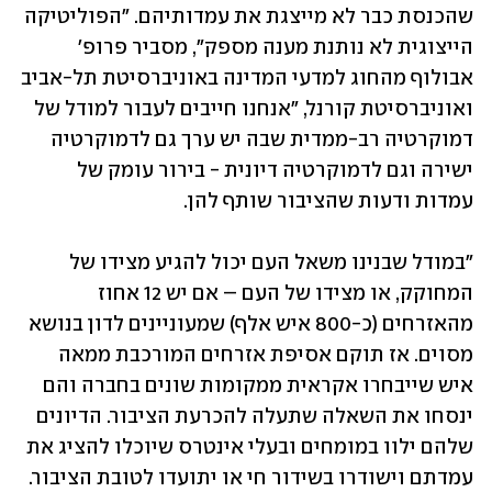
שהכנסת כבר לא מייצגת את עמדותיהם. "הפוליטיקה 
הייצוגית לא נותנת מענה מספק", מסביר פרופ' 
אבולוף מהחוג למדעי המדינה באוניברסיטת תל-אביב 
ואוניברסיטת קורנל, "אנחנו חייבים לעבור למודל של 
דמוקרטיה רב-ממדית שבה יש ערך גם לדמוקרטיה 
ישירה וגם לדמוקרטיה דיונית - בירור עומק של 
עמדות ודעות שהציבור שותף להן. 
"במודל שבנינו משאל העם יכול להגיע מצידו של 
המחוקק, או מצידו של העם – אם יש 12 אחוז 
מהאזרחים (כ-800 איש אלף) שמעוניינים לדון בנושא 
מסוים. אז תוקם אסיפת אזרחים המורכבת ממאה 
איש שייבחרו אקראית ממקומות שונים בחברה והם 
ינסחו את השאלה שתעלה להכרעת הציבור. הדיונים 
שלהם ילוו במומחים ובעלי אינטרס שיוכלו להציג את 
עמדתם וישודרו בשידור חי או יתועדו לטובת הציבור. 