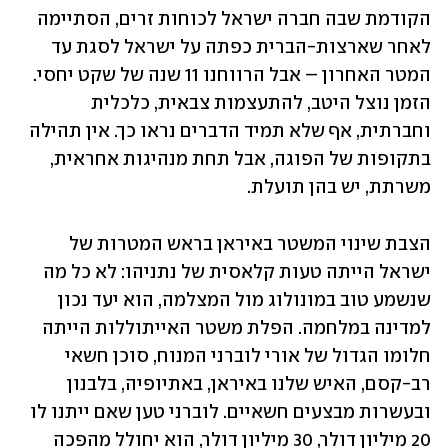
הקודמת שבה חברה ישראל לכוחות זרים, הסתיימה 
לאחר שארצות-הברית כפתה על ישראל לסגת עד 
המטר האחרון – אבל הרווחנו 11 שנה של שקט יחסי. 
הזמן נוצל היטב, להתעצמות צבאית, כלכלית 
וחברתית, אף שלא תמיד הדברים נראו כך. אין תהילה 
בתקופות של הפוגה, אבל תחת מנהיגות אחראית, 
משרתת, יש בהן תועלת.
הצבת שינוי המשטר באיראן בראש המטרות של 
ישראל הייתה טעות קלאסית של נתניהו: לא כל מה 
שנשמע טוב במונולוג מול המצלמה, הוא יעד נכון 
למדינה במלחמה. הפלת משטר האייתוללות הייתה 
חלומו הגדול של אורי לוברני המנוח, סוכן חשאי 
רב-קסם, האיש שלנו באיראן, באתיופיה, בלבנון 
ובעשרות מבצעים חשאיים. לוברני טען שאם ייתנו לו 
20 מיליון דולר, 30 מיליון דולר, הוא יחולל מהפכה 