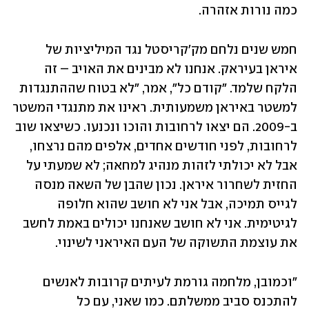
כמה נורות אזהרה.
חמש שנים נלחם מק'קריסטל נגד המיליציות של 
איראן בעיראק. אנחנו לא מבינים את האויב – זה 
הלקח שלמד. "קודם כל", אמר, "לא בטוח שההתנגדות 
למשטר באיראן משמעותית. ראינו את מתנגדי המשטר 
ב-2009. הם יצאו לרחובות והוכו ונכנעו. כשיצאו שוב 
לרחובות, לפני חודשים אחדים, אלפים מהם נרצחו, 
אבל לא יכולתי לזהות מנהיג למחאה; לא שמעתי על 
החזית לשחרור איראן. נכון שהבן של השאה מנסה 
לגייס תמיכה, אבל אני לא חושב שהוא חלופה 
לגיטימית. אני לא חושב שאנחנו יכולים באמת לחשב 
את עוצמת התשוקה של העם האיראני לשינוי.
"וכמובן, מלחמה גורמת לעיתים קרובות לאנשים 
להתכנס סביב ממשלתם. כמו שאני, עם כל 