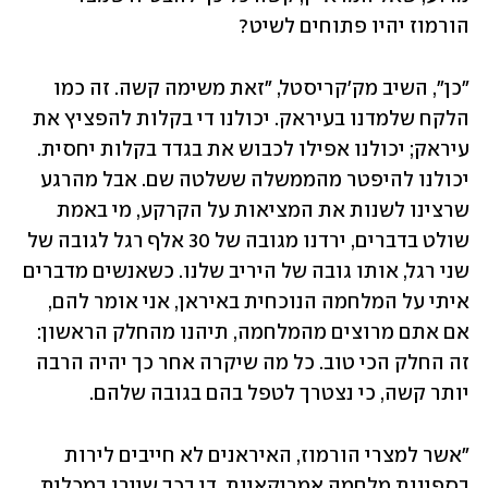
הורמוז יהיו פתוחים לשיט?
"כן", השיב מק'קריסטל, "זאת משימה קשה. זה כמו 
הלקח שלמדנו בעיראק. יכולנו די בקלות להפציץ את 
עיראק; יכולנו אפילו לכבוש את בגדד בקלות יחסית. 
יכולנו להיפטר מהממשלה ששלטה שם. אבל מהרגע 
שרצינו לשנות את המציאות על הקרקע, מי באמת 
שולט בדברים, ירדנו מגובה של 30 אלף רגל לגובה של 
שני רגל, אותו גובה של היריב שלנו. כשאנשים מדברים 
איתי על המלחמה הנוכחית באיראן, אני אומר להם, 
אם אתם מרוצים מהמלחמה, תיהנו מהחלק הראשון: 
זה החלק הכי טוב. כל מה שיקרה אחר כך יהיה הרבה 
יותר קשה, כי נצטרך לטפל בהם בגובה שלהם.
"אשר למצרי הורמוז, האיראנים לא חייבים לירות 
בספינות מלחמה אמריקאיות. די בכך שיירו במכלית 