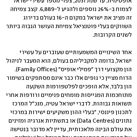
אופטימית: עד שנת 2031, צפוי מספר עשירי ישראל 
לצמוח ב-26% נוספים ולהגיע ל-6,889. קצב צמיחה 
זה מציב את ישראל במקום ה-16 בעולם בדירוג 
השווקים בעלי פוטנציאל צמיחת העושר הגבוה ביותר 
לשנים הקרובות. 
אחד השינויים המשמעותיים שעוברים על עשירי 
ישראל, בדומה למקביליהם בעולם, הוא המעבר לניהול 
הון מקצועי דרך "פמילי אופיס" (Family Offices). 
הדוח מציין כי גופים אלו כבר אינם מסתפקים בשימור 
הון בלבד, אלא הופכים לפלטפורמות השקעה 
מתוחכמות המגייסות מומחים פנימיים ורודפות אחרי 
תשואות גבוהות. לדברי ישראל עטיה, מנכ״ל המרכז 
לתכנון פיננסי, "בעלי ההון משקיעים ישירות במרכזי 
נתונים (Data Centres) או בתשתיות אנרגיה ומזינים 
את עולם הבינה מלאכותית, עדיין לא מדובר בנטישה 