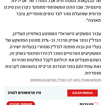
של הבנקאות המסורתית אבל המודל של 'אג'יליות 
פיננסית', שבו ההון המשפחתי מתפקד כקרן הון סיכון 
פרטית שפועלת מהר לצד גופים מוסדיים, צובר 
תאוצה".
עבור המשקיע הישראלי הממוצע באלפיון העליון, 
הנדל"ן נותר אפיק מרכזי, וכ-21% מההון המושקע של 
בעלי הון גבוה מופנה לנדל"ן מסחרי בבעלות ישירה. 
המשקיעים הפרטיים הפכו לכוח דומיננטי בשוק זה, 
כשהם מנצלים את יכולתם לקבל החלטות מהירות 
ואת עמידותם בפני תנודות הריבית בהשוואה לקרנות 
מוסדיות.
מצאתם טעות? כתבו לנו | המייל האדום גם בווטסאפ
היו הראשונים להגיב
הוספת תגובה
תגובות
הוספת תגובה