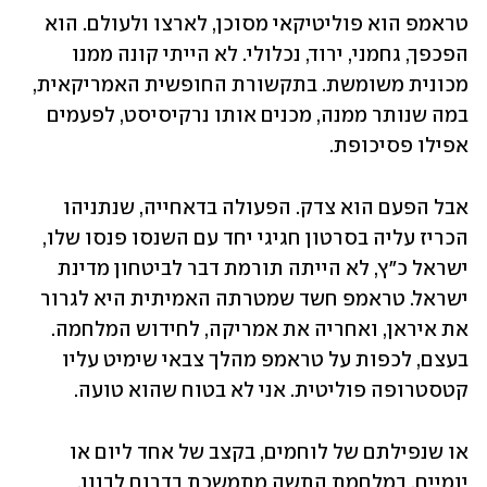
טראמפ הוא פוליטיקאי מסוכן, לארצו ולעולם. הוא 
הפכפך, גחמני, ירוד, נכלולי. לא הייתי קונה ממנו 
מכונית משומשת. בתקשורת החופשית האמריקאית, 
במה שנותר ממנה, מכנים אותו נרקיסיסט, לפעמים 
אפילו פסיכופת. 
אבל הפעם הוא צדק. הפעולה בדאחייה, שנתניהו 
הכריז עליה בסרטון חגיגי יחד עם השנסו פנסו שלו, 
ישראל כ"ץ, לא הייתה תורמת דבר לביטחון מדינת 
ישראל. טראמפ חשד שמטרתה האמיתית היא לגרור 
את איראן, ואחריה את אמריקה, לחידוש המלחמה. 
בעצם, לכפות על טראמפ מהלך צבאי שימיט עליו 
קטסטרופה פוליטית. אני לא בטוח שהוא טועה.
או שנפילתם של לוחמים, בקצב של אחד ליום או 
יומיים, במלחמת התשה מתמשכת בדרום לבנון, 