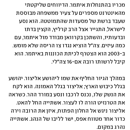
מכריו בהתנחלות איתמר. הדיווחים שליקטתי 
מהאינטרנט מספרים על צעיר ממשפחה מבוססת 
שעבד ברשת של מסעדות שהתמוטטה. הוא נסע 
לישראל, התגייר אצל הרב קרליץ, הקצין בדתו 
ובדעותיו, והשתכן בקרוואן מבודד מול איתמר, עם 
כמה עיזים. צה"ל הוציא נגדו צו הריסה שלא מומש. 
ב-2003 הוא הצטרף לכיתת הכוננות באיתמר. הוא 
קיבל לרשותו רובה אם-16 צה"לי.
במהלך הגיור החליף את שמו ליהושע אליצור. יהושע 
בגלל כיבוש הארץ; אליצור בגלל האמונה. הוא לקח 
את הנשק שלו, נכנס לרכבו ונסע במורד ההר. כשראה 
את הטרנזיט הורה לו לעצור. אשתייה החל להאט. 
אליצור ניגש אל החלון הפתוח, איזן את הרובה וירה 
כדור אחד מטווח אפס, ישר לליבו של הנהג. אשתייה 
נהרג במקום.