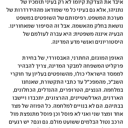
איבד את הצדקת קיומו לא רק בעיני תומכיו של 
נתניהו, אלא גם בעיני כל מי שמודאג מההידרדרות של 
מערכת המשפט. רפיסותם של השופטים במשפט 
נושאת בחלק מהאשמה. אבל זה הסיפור שמאחורינו. 
הבעיה איננה משפטית: היא עברה לעולמם של 
היסטוריונים ואנשי מדע המדינה.
האופן המוגזם, החתרני, האבסורדי, של בחירת 
פרקליט המשפחה למבקר המדינה, צריך להבהיר 
לממסד הישראלי כולו, מהשופטים בעליון עד חוקרי 
השב"כ, מהמפכ"ל עד כתבי התקשורת, שאנחנו 
במלחמה. הגנצים, הטרופרים, ההנדלים, הכחלונים, 
הארדנים, האדלשטיינים, ההרצוגים, יתכבדו ויישבו 
בבתיהם. הם לא בנויים למלחמה. כל הפוזה של מצד 
אחד ומצד שני ואני לא פוסל וכן פוסל מתנפצת מול 
הרכב נטול הבלמים ששועט מולם. גם וגם? יש רגעים 