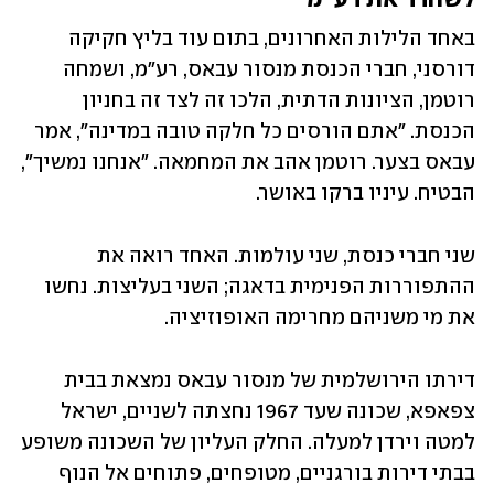
לשחרר את רע"מ
באחד הלילות האחרונים, בתום עוד בליץ חקיקה 
דורסני, חברי הכנסת מנסור עבאס, רע"מ, ושמחה 
רוטמן, הציונות הדתית, הלכו זה לצד זה בחניון 
הכנסת. "אתם הורסים כל חלקה טובה במדינה", אמר 
עבאס בצער. רוטמן אהב את המחמאה. "אנחנו נמשיך", 
הבטיח. עיניו ברקו באושר. 
שני חברי כנסת, שני עולמות. האחד רואה את 
ההתפוררות הפנימית בדאגה; השני בעליצות. נחשו 
את מי משניהם מחרימה האופוזיציה.
דירתו הירושלמית של מנסור עבאס נמצאת בבית 
צפאפא, שכונה שעד 1967 נחצתה לשניים, ישראל 
למטה וירדן למעלה. החלק העליון של השכונה משופע 
בבתי דירות בורגניים, מטופחים, פתוחים אל הנוף 