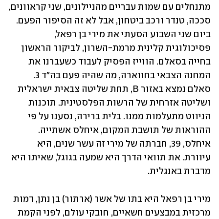
מתנחלים עם שמות עבריים מהניילונים, שני קראוונים, 
סככה, טנדר ורכב ביטחון, אבל לא זה הסיפור הפעם. 
ביום שני השבוע הסעתי את מירי בן רפאל, 
פסיכולוגית קלינית מרמת-השרון, לביקור הראשון 
בחייה בסאלם. הווייז הפסיק לעבוד כשעברנו את 
המחנה הצבאי בחווארה, מה שהיה פעם בה"ד 3. 
סאלם נמצא באזור B, תחת שליטה צבאית ישראלית 
ושליטה אזרחית של הרשות הפלסטינית. תוכנות 
הניווט מתעלמות ממנו. בלית ברירה, נסענו על פי 
ההוראות של תושבת המקום, איחלס אשתייה. 
איחלס, 39, חברתה של מירי זה עשר שנים, היא 
עיוורת. את תוואי הדרך היא שמעה בגוגל, שאיתו היא 
מדברת באנגלית. 
מירי בן רפאל היא בתו של אשר (ארתור) בן נתן, דמות 
מרכזית במבצעים חשאיים, חובקי עולם, לפני הקמת 