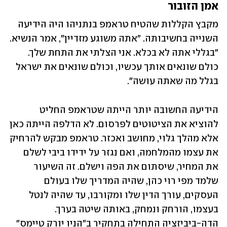
אמן הזובור
מקבץ הקללות שהטיח טראמפ בנתניהו היה הידיעה 
השנייה בחשיבותה. "אתה משוגע מזדיין", אמר הנשיא. 
"בגללי אתה לא בכלא. אני הצלתי את התחת שלך. 
כולם שונאים אותך עכשיו, וכולם שונאים את ישראל 
בגלל מה שאתה עושה".
הידיעה החשובה יותר הייתה שטראמפ החליט 
להוציא את הציטוטים לפרסום. לא הדלפה הייתה כאן 
אלא מהלך גלוי, מחושב ואכזר. טראמפ מבקש להרחיק 
את עצמו מהמלחמה, ואם נגזר על ידידו ביבי לשלם 
את המחיר, שיסתום את הפה וישלם. זה השיעור 
שלמד מפי רוי כהן, שהיה המדריך שלו בעולם 
העסקים, עורך הדין שלו ומקורבו, עד שהיה לנטל 
בעצמו, הורחק ונמחק, באותה שיטה בערך. 
הדה-ביביזציה התחילה בתחקיר ב"הניו יורק טיימס" 