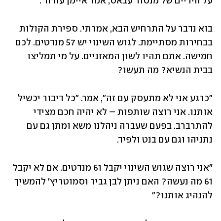
על הידיים של מנסור עבאס, אמר איימן עודה". 
בוא נדבר על התרחיש הבא, אמרתי. ספירת הקולות 
בבחירות מסתיימת. לגוש השינוי יש 57 מנדטים. לכם 
חמישה. אתם תהיו לשון המאזניים. על מי תמליצו 
בבית הנשיא? מה תעשו?
"כרגע אני לא מתעסק עם זה", אמר. "כל דיבור יכשיל 
אותנו. אני רוצה שותפות – לא יהיה חכם מצידי 
להתרברב. בפעם שעברה ניהלנו משא ומתן גם עם 
נתניהו וגם עם בנט ולפיד.
"אני רוצה שגוש השינוי יקבל 61 מנדטים. אם לא יקבל 
61 מה נעשה? האם ניתן לבן גביר וסמוטריץ' להמשיך 
להנהיג אותנו?"