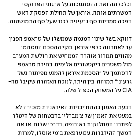
וכלכלתה ואת ההסתמכות על ארגוני הפרוקסי 
המשרתים אותה. איראן של תחילת הפסקת האש 
הפכה ממדינת סף גרעינית לכזו שעל סף התמוטטות.
דווקא בשל שינוי המגמה שממשלו של טראמפ הפגין 
עד לאחרונה כלפי איראן, נזקי ההסכם המסתמן 
מהווים תמרור אזהרה הממחיש את חולשת המערב 
מול משטרים דיקטטורים אלימים. בחירת טראמפ 
להסתמך על "הסכמת איראן להמנע מפיתוח נשק 
גרעיני" תמוהה, בין היתר, לנוכח האזהרה שקיבל מה-
CIA על המשחק הכפול שלה.  
הבעת האמון בהתחייבויות האיראניות מזכירה לא 
במעט את האמון של צ'מברלין בהבטחות של היטלר 
לפתרון המחלוקות באירופה, בדרכי שלום, או את 
המשך ההידברות עם ערפאת בימי אוסלו, למרות 