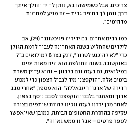
צריכים. אבל כשמישהו בא, נותן לך יד והולך איתך 
דרך, נותן לך דחיפה גבית – זה מגיע למחוזות 
מדהימים". 
כמו רבים אחרים, גם ידידיה פויכטונגר (29), אב 
לילדים שהחליט בשנה האחרונה לעבור לרמת הגולן 
כדי "לא להיכנע לטרור", זינק בצו 8 למילואים ב־7 
באוקטובר. בשנה החולפת הוא היה מאות ימים 
במילואים, גם בעזה וגם בלבנון – והוא עדיין משרת 
בימים אלה. "הוקפצנו מיד לגבול הצפון כדי למנוע 
חדירה של ארגון חיזבאללה", הוא מספר, "אחרי סבב 
ארוך ומאתגר בלבנון הוקפצנו לסבב נוסף בצפון. 
לאחר מכן ירדנו לעזה וזכינו להיות שותפים בצורה 
עקיפה בהחזרת החטופים הביתה, כמובן שאי־אפשר 
לספר פרטים – אבל זו ממש גאווה". 