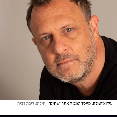
עידן מוטולה,  מייסד ומנכ"ל אתר "שווים" 
(
תילום: ליבת דביר
)