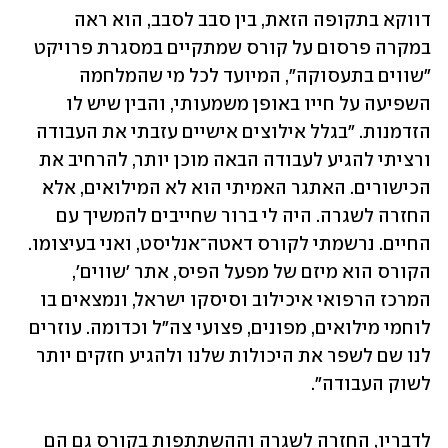
דווקא בתקופה הזאת, בין סבב לסבב, הוא ראה 
במקרה פרסום על קורס שמתקיים במסגרת פרויקט 
"שווים בתעסוקה", המיועד לכל מי שהמלחמה 
השפיעה על חייו באופן משמעותי, והבין שיש לו 
הזדמנות. "בגלל אילוצים אישיים עזבתי את העבודה 
ורציתי להגיע לעבודה הבאה מוכן יותר, להרחיב את 
הכישורים. האתגר האמיתי הוא לא המילואים, אלא 
החזרה לשגרה. היה לי ברור שחייבים להמשיך עם 
החיים. נרשמתי לקורס דאטה־אנליסט, ואני בעיצומו. 
הקורס הוא מיזם של מפעל הפיס, אתר 'שווים', 
המרכז הרפואי איכילוב וסיסקו ישראל, ונמצאים בו 
לוחמי מילואים, מפונים, פצועי צה"ל וכדומה. עוזרים 
לנו שם לשפר את היכולות שלנו ולהגיע חזקים יותר 
לשוק העבודה". 
לדבריו, החזרה לשגרה וההשתתפות בקורס גם הם 