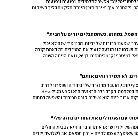
לסטוריטלינג" אפשר לתלמידים, נפגעים ונפגעות
, ולהסביר איך יצירת תוכן הייתה חלק מתהליך השיקום
 השחורה, בשעה 10:30 בערך, שמענו צרורות של יריות. הבנו מיד שזה לא יכול
ת ושלחו לנו הודעה לנעול את הממ"דים. זה באמת קורה.
המחבלים בתוך הקיבוץ. אני דניאל דמיטריינקו מכיסופים, בן 26, וזאת הייתה השנה
שעברה עליי: היום הנורא של ה-7 באוקטובר, החילוץ, החיים במלון, המעבר לבית חדש,
 "שווים בתעסוקה" שמהווה חלק חשוב בשיקום שלי
ורים. לא תמיד רואים אותם"
סוף קרבי, הועבר מהגזרה שלו ביהודה ושומרון לדרום
הארץ כמה חודשים אחרי תחילת המלחמה. בקרב בלב הרצועה הוא נפצע מטיל RPG
ום ארוך, כיום הוא משלים קורס מכירות והשפעה בתחום
 בתעסוקה". המסר שלו לנפגעי המלחמה: "מי שפצוע יודע
. זה סיפורו
מתי עם האגודלים את החורים בחזה שלי"
. הטראומה של ילדיו שראו אותו עובר החייאה בבית החולים.
ו שאימץ לעצמו לחיים – ירון חמיאס, אב לשלושה ילדים