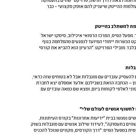
מלחמה לצאת לדרך חדשה, פרויקט "שווים בתעסוקה"
ולמות ההייטק שיעניק להם אופק מקצועי - כבר
מנדי, שניצל מהטבח במסיבת הנובה: "ברגע שאני יוצא
זה מחזיר לי בריאות נפשית"
מה להשתלב בהייטק
 מפעל הפיס, המרכז הרפואי איכילוב, סיסקו ישראל
ט הכשרות ייחודי המיועד לנפגעים מהמלחמה בגוף
לבד. מובילי הפרויקט: "הרעיון הוא להביא את קורסי
השיקום עצמם". מעוניינים להשתתף? כל הפרטים וטופס
בלות
להעסיק עובדים עם מוגבלות אבל לא בטוחים שזה כדאי,
כון – הכתבה הזאת בשבילכם. אלעד אמסלם יצא לחברת
טלפוני לאלפי לקוחות ביום, ומצא שם כמאה עובדים עם
שיות, שנותנים תפוקה זהה לחברות אחרות. הבעלים, ד"ר
יפים הדרושים להצלחה
 לחשוף אנשים לעולם שלי"
-30 חניכים נרגשים נפגשו בבית "ידיעות אחרונות" בקורס העיתונות,
ווים בתעסוקה", לעידוד שילוב אנשים עם מוגבלות בשוק
מית במפעל הפיס: "דרך הקורסים, מקווים שנוכל להכניס