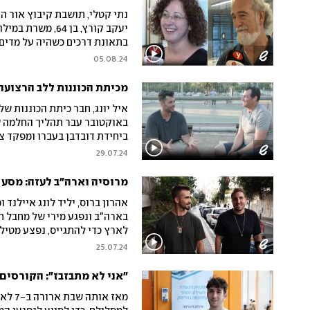
יעקב קורץ, בן 4
בתאונת דרכים כשהיה על מדים.
לוקחים חלק בקורס 'דאטה אנלי
05.08.24
אופק תעסוקתי וידע מקצועי ל
הכלים המאפשרים השתתפות מ
מכיתת הכוננות ללב הרצועה
באוקטובר עבר תהליך החלמה שה
ביחידת דובדבן בעברו ומפקד צו
רצועת עזה. פרויקט "שווים בת
29.07.24
על סיפורי הפגיעה, השיקום ו
מרוסיה וארה"ב לעזה: מסע 
אהרון ברוס, יליד לונג איילנד
בארה"ב ונפגע מירי של מחבל 
לארץ כדי להתגייס, נפצע מטיל
הפגיש בין שני החיילים הבודד
25.07.24
של השיקום, לשיחה בגובה העינ
לעתיד
"אני לא מתבזבז": הקורסים
מאז א