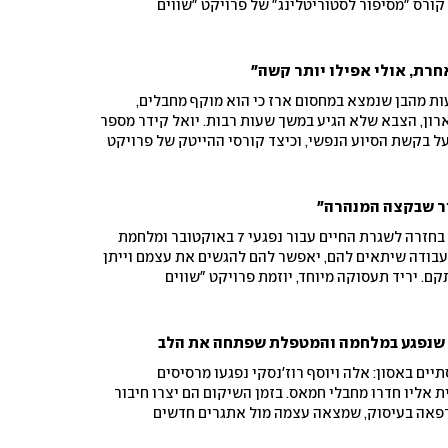
ורס "מסיפור לסטוריטלינג" של פרויקט "שווים
 השנה שחלפה עליו, "שנה שהתחילה באתגר גדול,
תיימת עם תקווה ענקית"
חרת, אולי אפילו יותר קשה"
ת מהבן שנמצא במחסום ארז כי הוא מוקף מחבלים,
ון, הצבא שלא הגיע במשך שעות רבות. יואל קידר מספר
7 באוקטובר, על בקשת הסיוע הנפשי, וכיצד קורסי ההייטק של פרויקט
עזרו לו לתהליך השיקום: "זה בנה לי את הביטחון
ל לעשות" הפרויקט מתקיים בשיתוף מפעל הפיס
ור שבקצה המנהרה"
אחד האתגרים החשובים ביותר בחזרה לשגרת החיים עבור נפגעי 7 באוקטובר ומלחמת
עבודה שיתאים להם, יאפשר להם להגשים את עצמם וייתן
. יריד תעסוקה מיוחד, יוזמת פרויקט "שווים
ואי איכילוב הזמין את נפגעי המלחמה להגיע ולקבל
 חברות מובילות במשק. "היריד פותח לנו דלת אחרת",
תנו כמו שאנחנו, מבינים את המגבלות שיש לנו, מציעים
וג שנפגע במלחמה והמטפלת שפתחה את הלב
 והבנה, וזה מדהים"
ים באסון: אלה ויוסף רוז'נסקי נפגעו מרסיסים
 אליו חדרו מחבלי חמאס. בזמן השיקום הם יצרו חיבור
רפאה בעיסוק, שמצאה עצמה מול אתגרים חדשים
אבל גם בתוך מערכות יחסים מפתיעות. יצאנו לפגוש