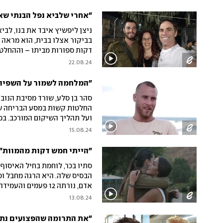
אותם במסגרת פרויקט "שווים 
"אחרי שלביא נפל הבנתי שאנ
ניצן ליפשיץ איבד את בנו, לבי
בביקור אצלו בבית, הוא מראה 
דקות ספורות מביתו – וההחלט
ניצן משתתף בקורס יצירת התוכ
22.08.24
להפצת המסר: "צריכה להיות פה
"המלחמה לשמור על השפיות
סהר בן סלע, שורד מסיבת הנובה
ועל תהליך השיקום המורכב. במ
בימים אלו בקורס יצירת תוכן 
15.08.24
ידיעות אחרונות, המרכז הרפואי
"הייתי חמש דקות מהמוות": 
הבסיס שלה. היא הרגה מחבל וס
אדם, נורתה 12 פעמ
הפגיש בין שתי הגיבורות לשיח
13.08.24
שאיבדו
"את התרומה שהפצועים נתנו