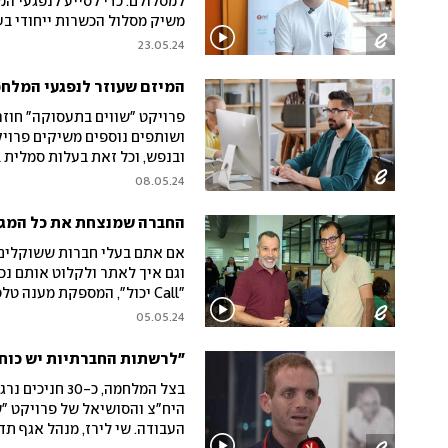
למסלולם. כדי לסייע לנפגעי ה
משיק מסלול הכשרות ייחודי בע
מהשיקום. בין המשתתפים יהיה 
23.05.24
מהבית ועושה מה שאני טוב בו, 
המיזם שעוזר לנפגעי המלח
פרויקט "שווים בתעסוקה" חוזר.
ושותפים נוספים משיקים פרויק
ובנפש, וכל זאת בעלות סמלית ב
ההייטק אל המשתקמים במרכזי 
08.05.24
הרשמה - בכתבה
החברה שמנצחת את כל המג
אם אתם בעלי חברות ששוקלים 
וגם איך לאתר ולקלוט אותם נ
"Call יכול", המספקת מענה 
מוגבלויות שונות, גופניות ונפ
05.05.24
גיל ויניש, סיפק לנו את כל הט
"לרשתות החברתיות יש כוח
בצל המלחמה, כ
היח"צ והסושיאל של פרויקט "ש
העבודה. שי לירז, מנהל אגף תד