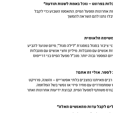
לות בפרונט – נוכל באמת לשנות תודעה"
ת אחרונות ומפעל הפיס, התאספו השבוע כדי לקבל
יבלו נתנו להם השראה להמשך
המשימה הלאומית
 ציבור בסגול במסגרת "לילה סגול", מיזם שנועד להביע
ת אנשים עם מוגבלות. מיליון וחצי אנשים עם מוגבלות
באוקטובר, וכיום המספר גבוה יותר. מנכ"ל מפעל הפיס בני דרייפוס
ידן מוטולה מספרים על המיזמים שמאפשרים להחזיר אותם
ת
 לספר. אולי זה אתם?
בים מאיתנו במצבים בלתי אפשריים – והשנה, פרויקט
 שמתמודדים עם מחיר פיזי או נפשי בשל המלחמה.
ורס משותף למפעל הפיס, קבוצת ידיעות אחרונות ואתר
ן: מכתיבה עיתונאית ועד ליצירת סרטוני סושיאל. הנה מה
אלים לקבל עדות מהאנשים האלה"