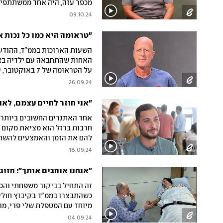
מכפר עזה, היה אחד ממשתתפי ק
בתעסוקה". עכשיו הוא מספר על
09.10.24
המשיכה במאבק אישי גדול ומס
"טראומה היא כמו כל נכות א
השעות הארוכות בממ"ד, ההודעו
האחות שהתחבאה עם ילדיה באר
על הטראומה של 
"שווים בתעסוקה" שבהם השתתף 
26.09.24
העצמי והזכיר לי מה אני מסוג
"אני חוזר לחיים עצמם, לא
חרבות ברזל הוא מציאת מקום 
להם את הזמן והאמצעים להשתקם
בתעסוקה", שהתקיים במרכז הרפ
18.09.24
הצעות למשרות נחשקות בעשרות
סיפר אחד הפצועים, "מקבלים או
"אנחנו אוהבים אותך": הז
לנו משרות באהבה, מתוך הוקרה
זה התחיל בביקור משפחתי והסתי
כשהתבצרו בממ"ד בקיבוץ חולית
מיוחד עם המטפלת שלי פרי, מ
ומורכבים מאז פרוץ המלחמה – 
04.09.24