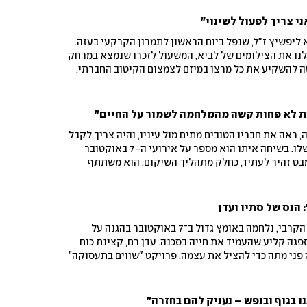
בתעסוקה"
י צריך לפעול לשינוי"
א ליפשיץ ז"ל, שנפל ביום הראשון לתמרון הקרקעי בעזה.
לנו את הצילומים של לביא, המשעול לזכרו שנמצא במרחק
ה להשקיע את כל מרצו במיזם לצמצום הקיטוב החברתי.
ן במסגרת פרויקט "שווים בתעסוקה", כדי לרכוש כלים
 התגייסות לאומית"
 לא פחות קשה מהמלחמה לשמור על החיים"
, ראה את חבריו הטובים מתים מול עיניו, והיה צריך לקבל
החלטות קשות במסע הבריחה שלו. בשיחה איתו הוא מספר על אירועי ה-7 באוקטובר
בט זהיר לעתיד, כחלק מתהליך השיקום, הוא משתתף
במסגרת פרויקט "שווים בתעסוקה" של מפעל הפיס, קבוצת
 איכילוב, אתר שווים ואחרים
הנס של סתיו ועדן
סתיו בכר, לוחמת בחיל האיסוף הקרבי, נלחמה באומץ גדול ב־7 באוקטובר בהגנה על
פגה קליע שהעמיד את חייה בסכנה. עדן רם, קצינת כוח
ים והעמידה פני מתה כדי להציל את עצמה. פרויקט "שווים בתעסוקה”
ה על נסיבות הפציעה, השיקום שעברו והחברים הקרובים
 בגוף ובנפש – נעניק להם בחזרה"