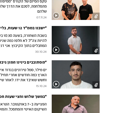
טקס הסיום של הקורס "מסיפור 
מהמלחמה, לסכם את הדרך שלהם
שלהם
07.11.24
"ישבנו בממ"ד 12 שעות, בלי חשמל, במחנק, כשהמחבלים יורים על הבית"
בשבת
להיות צה"ל. לא חלפו כמה שניו
30.10.24
וקורס ההייטק במסגרת פרויקט
"מסתובבים בינינו המון גיב
ים מילר, סמל טירונים בגדוד אי
וחשש שאיבד את ידו. לאחר שיק
ההייטק במסגרת פרויקט "שווים
15.10.24
שאפשר לשבור כל תקרת זכוכית"
"במשך שלוש וחצי שעות חס
הפציעה ב-7 באוקטובר
השיקום האיטי והמתסכל. והמוט