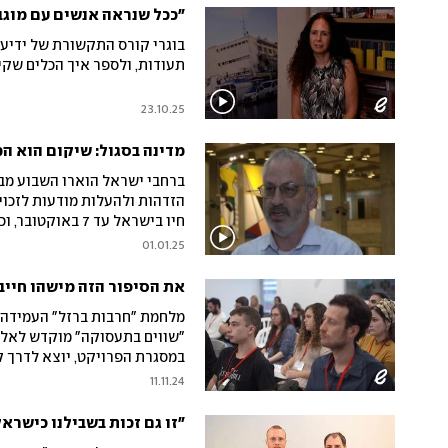
"ככל שנראה אנשים עם מוגב
בוגרי קורס התקשורת של ידיעו
תעודות, ולספר איך הכלים שק
23.10.25
מדינה בסגול: שיקום הוא 
ברחבי ישראל הוארו השבוע מבני
הזדהות ולהעלות מודעות לזכויו
חיו בישראל עד 7 
ומייסד ומנכ"ל אתר "שווים" ע
01.01.25
למעגל החיים – ולהגשים חלומו
את הסיפור הזה מישהו חייב
מלחמת "חרבות ברזל" העמידה ר
"שווים בתעסוקה" מוקדש לאלו
במסגרת הפרויקט, יוצא לדרך ק
שווים שמוקדש כולו ליצירת תוכ
11.11.24
שחשוב לדעת
"זו גם זכות בשבילנו כישר