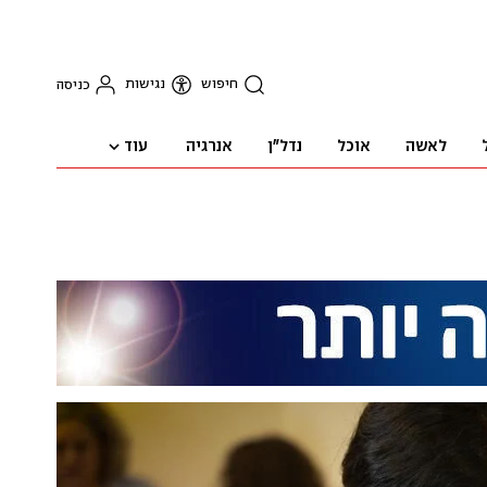
חיפוש
נגישות
כניסה
עוד
לאשה
אוכל
נדל"ן
אנרגיה