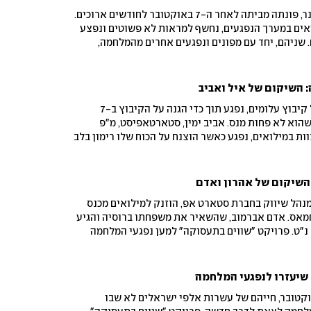
נתי קטלי, תושבת קיבוץ אור הנר, פונתה מביתה לאחר ה-7 באוקטובר לחודשים ארוכים.
6, משרת במילואים במערך הנפגעים, נחשף למראות לא פשוטים ונפצע
 שניהם, יחד עם מפונים ונפגעים אחרים מהמלחמה,
סט' , המוענק כחלק מפרויקט 'שווים בתעסוקה', המציע
נפגעי המלחמה. מה חושבים המשתתפים על הקורס? ומהם
כל מקום?
: השיקום של איל ואביב
איל יונג, חבר כיתת הכוננות של קיבוץ עלומים, נפגע תוך כדי הגנה על הקיבוץ ב-7
וא לא פחות מנס. אביב ימין, סטארטאפיסט, מ"פ
ות במילואים, נפגע כאשר הוצנח על הכוח שלו רימון בלב
עסוקה” למען נפגעי המלחמה הפגיש בין השניים, לשיחה
ההשתלבות מחדש בעולם העבודה
השיקום של אהרון ואדם
 ומנהל שיווק בחברת סטארט אפ, הוזנק למילואים מכנס
חמאס. אדם אברמוב, שהשאיר את משפחתו ברוסיה והגיע
 נ"ט. פרויקט "שווים בתעסוקה" למען נפגעי המלחמה
ים שהקדישו את חייהם לישראל, שנמצאים בשלבים שונים
יים על החוויות המשותפות, הפציעה, השיקום והשאיפות
 שיעזרו לנפגעי המלחמה
ותה שבת ארורה ב-7 לאוקטובר, חייהם של עשרות אלפי ישראלים לא שבו