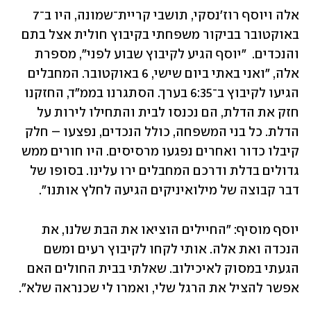
אלה ויוסף רוז'נסקי, תושבי קריית־שמונה, היו ב־7 
באוקטובר בביקור משפחתי בקיבוץ חולית אצל בתם 
והנכדים.  "יוסף הגיע לקיבוץ שבוע לפני", מספרת 
אלה, "ואני באתי ביום שישי, 6 באוקטובר. המחבלים 
הגיעו לקיבוץ ב־6:35 בערך. הסתגרנו בממ"ד, החזקנו 
חזק את הדלת, הם נכנסו לבית והתחילו לירות על 
הדלת. כל בני המשפחה, כולל הנכדים, נפצעו – חלק 
קיבלו כדור ואחרים נפגעו מרסיסים. היו חורים ממש 
גדולים בדלת ודרכם המחבלים ירו עלינו. בסופו של 
דבר קבוצה של מילואיניקים הגיעה לחלץ אותנו".
יוסף מוסיף: "החיילים הוציאו את הבת שלנו, את 
הנכדה ואת אלה. אותי לקחו לקיבוץ רעים ומשם 
הגעתי במסוק לאיכילוב. שאלתי בבית החולים האם 
אפשר להציל את הרגל שלי, ואמרו לי שכנראה שלא".