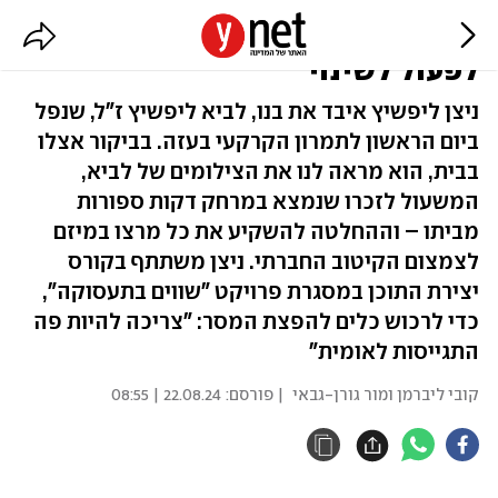
"אחרי שלביא נפל הבנתי שאני צריך
לפעול לשינוי"
ניצן ליפשיץ איבד את בנו, לביא ליפשיץ ז"ל, שנפל
ביום הראשון לתמרון הקרקעי בעזה. בביקור אצלו
בבית, הוא מראה לנו את הצילומים של לביא,
המשעול לזכרו שנמצא במרחק דקות ספורות
מביתו – וההחלטה להשקיע את כל מרצו במיזם
לצמצום הקיטוב החברתי. ניצן משתתף בקורס
יצירת התוכן במסגרת פרויקט "שווים בתעסוקה",
כדי לרכוש כלים להפצת המסר: "צריכה להיות פה
התגייסות לאומית"
קובי ליברמן ומור גורן-גבאי
| פורסם:
22.08.24 | 08:55