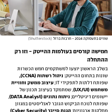
שווים בתעסוקה 2024 - חרבות ברזל
(
Shutterstock
)
חמישה קורסים בעולמות ההייטק - וזו רק 
ההתחלה
בשלב הראשון יוצעו למשתקמים חמש הכשרות 
שונות בתחום ההייטק:
 ניהול רשתות (CCNA),
שפותח דלתות לתפקידי IT; 
עיצוב ממשק וחוויית 
משתמש (UX/UI)
, שמתמקד בעיצוב תכנון של 
יישומים דיגיטליים;
 ניתוח נתונים (DATA Analyst)
, 
שפותח לנוכח הביקוש הגובר לאנליסטים במגוון 
מחלקות ארגוניות;
 הגנת סייבר (Cyber Security)