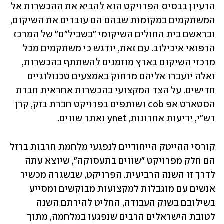
הרעיון בבסיס הפרויקט הוא להביא את ההכשרות אל 
המשתקמים במקומות שבהם הם עוברים את השיקום, 
ובראשם בית החולים השיקומי "בשביל"ם" של המרכז 
הרפואי איכילוב. עם זאת, יודגש כי משתקמים מכל 
מרכזי השיקום בארץ מוזמנים להשתתף בהכשרות, 
ואלה יועברו אליהם מרחוק באמצעים טכנולוגיים 
חדישים. על הצד המקצועי בהכשרות אחראית חברת 
הסטארט אפ cob ושותפים בפרויקט חברת בזק, קרן 
רש"י, ידיעות אחרונות, ynet ואתר שווים.
קורסי ההייטק הייחודיים לנפגעי מלחמת חרבות ברזל 
הם חלק מפרויקט "שווים בתעסוקה", שיוצא עתה 
לדרך זו השנה הרביעית. הפרויקט, שבשגרה מכשיר 
אנשים עם מוגבלות למקצועות מבוקשים ומסייע 
בשילובם בשוק העבודה, החליט להירתם השנה 
לטובת הישראלים הרבים שנפגעו במלחמה, מתוך 