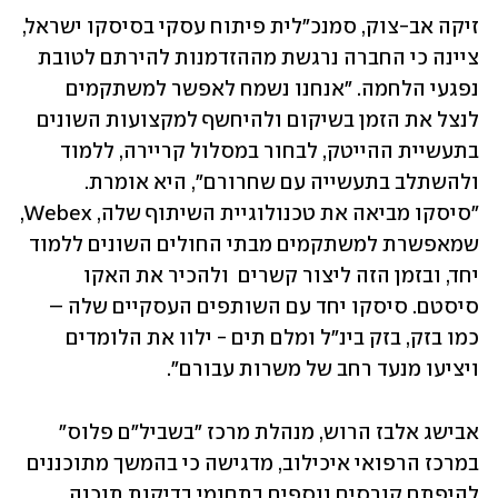
זיקה אב-צוק, סמנכ״לית פיתוח עסקי בסיסקו ישראל, 
ציינה כי החברה נרגשת מההזדמנות להירתם לטובת 
נפגעי הלחמה. "אנחנו נשמח לאפשר למשתקמים 
לנצל את הזמן בשיקום ולהיחשף למקצועות השונים 
בתעשיית ההייטק, לבחור במסלול קריירה, ללמוד 
ולהשתלב בתעשייה עם שחרורם", היא אומרת. 
"סיסקו מביאה את טכנולוגיית השיתוף שלה, Webex, 
שמאפשרת למשתקמים מבתי החולים השונים ללמוד 
יחד, ובזמן הזה ליצור קשרים  ולהכיר את האקו 
סיסטם. סיסקו יחד עם השותפים העסקיים שלה – 
כמו בזק, בזק בינ״ל ומלם תים - ילוו את הלומדים 
ויציעו מנעד רחב של משרות עבורם".
אבישג אלבז הרוש, מנהלת מרכז "בשביל"ם פלוס" 
במרכז הרפואי איכילוב, מדגישה כי בהמשך מתוכננים 
להיפתח קורסים נוספים בתחומי בדיקות תוכנה 