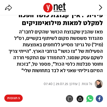
"החייתם אותי נפשית, הרגתם אותי
פיזית": איך קבוצת כושר הפכה
למקלט למאות מילואימניקים
מאז שהבין שקבוצת הכושר שהקים לחבר'ה
מהגדוד משמשת מקום לשיתוף בקשיים, רס"ל
(מיל') טל גרינר מסייע ללוחמים באמצעות
הפעילות של "צו כושר" ברחבי הארץ. "הייתי צריך
לשקם עסק שנסגר, להתמודד עם התקפי חרדה
וחוסר סבלנות כלפי הכול", מספר טל, "בזכות
המיזם גיליתי שאני לא לבד בתחושות שלי"
גל גנות
| עודכן:
29.07.25 | 07:40
5 תגובות