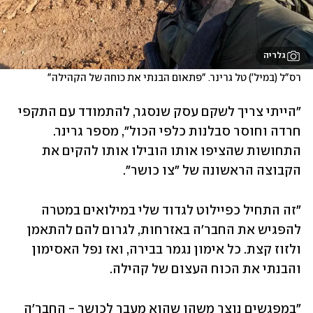
גלריה
רס"ל (במיל') טל גרינר. "פתאום הבנתי את כוחה של הקהילה" 
"הייתי צריך לשקם עסק שנסגר, להתמודד עם התקפי 
חרדה וחוסר סבלנות כלפי הכול", מספר גרינר. 
התחושות שהציפו אותו הובילו אותו להקים את 
הקבוצה הראשונה של "צו כושר".
"זה התחיל כפיילוט לגדוד שלי במילואים במטרה 
להפגיש את החבר'ה באזרחות, לגרום להם להתאמן 
ולזוז קצת. כל אימון נגמר בבירה, ואז נפל האסימון 
והבנתי את הכוח העצום של קהילה.  
"במפגשים נוצר משהו שהוא מעבר לכושר - החבר'ה 