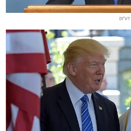
 לע"מ
)