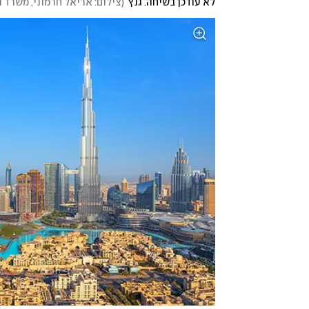
לא עודכן בשיחה. גנץ
(
צילום: אריאל חרמוני, משרד ה