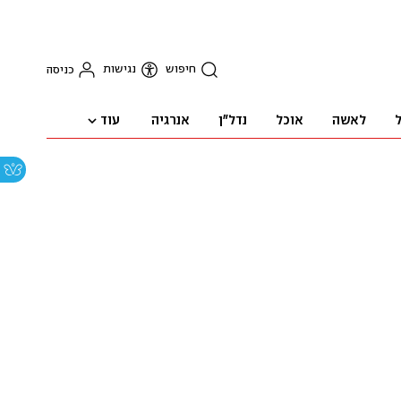
חיפוש
נגישות
כניסה
עוד
ל
לאשה
אוכל
נדל"ן
אנרגיה