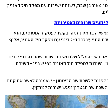
נתניהו שלח את ראש המטה לביטחון לאומי, מאיר בן שבת, לשוחח ישירות עם מפקד חיל האוויר, 
ים.
כלי הטיס שרוצים באמירויות
לאחר החשיפה, בהודעה שפרסם ראש הממשלה בנימין נתניהו בקשר לעסקת המטוסים, הוא 
הזכיר כי היועץ לביטחון לאומי מאיר בן שבת התייעץ כבר ב-2 ביוני עם מפקד חיל האוויר, אלוף 
המשפט הלקוני הזה חשף כי נתניהו שלח את ראש המל"ל שלו מאיר בן שבת, שמכונה בפי שרים 
בממשלה כ"ראש המועצה לביטחון נתניהו", ישירות למפקד חיל האוויר. כפי שצוין - השיחה 
יובהר כי הנוהל קובע כי ראש המל"ל צריך לפנות ללשכת שר הביטחון - שאמורה לאשר את קיום 
כת שר הבטחון וניגש ישירות לנורקין.