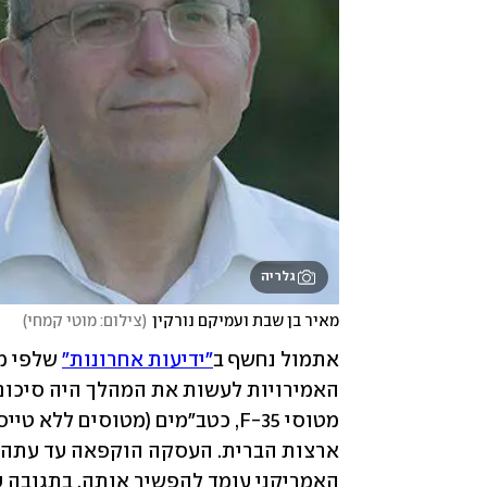
גלריה
מאיר בן שבת ועמיקם נורקין
(
צילום: מוטי קמחי
)
אתמול נחשף ב
"ידיעות אחרונות"
מטוסי F-35, כטב"מים (מטוסים ללא טייס) מהסוג המתקדם ביותר ועוד, שיסופקו לה על ידי 
ארצות הברית