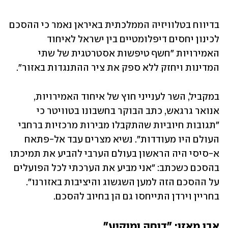
בדיווח בטלוויזיה הממלכתית באיראן נאמר כי ההסכם 
לכינון יחסים דיפלומטיים בין ישראל לאיחוד 
האמירויות "חשף טיפשות אסטרטגית של שתי 
המדינות ויחזק ללא ספק את ציר ההתנגדות באזור". 
במקביל, השר לענייני חוץ של איחוד האמירויות, 
אנואר גרגאש, כתב הבוקר בחשבונו בטוויטר כי 
"תגובות חיוביות שהתקבלו מבירות מרכזיות ברחבי 
העולם היו מעודדות". נשיא מצרים עבד אל-פתאח 
א-סיסי היה הראשון בעולם הערבי להביע את תמיכתו 
בהסכם כשכתב: "אני מביע את הערכתי לכל הפועלים 
על ההסכם הזה למען השגשוג והיציבות באזורנו". 
בחריין וירדן התייחסו גם הן בחיוב להסכם. 
אבו מאזן: "דוחה ומוקיע"