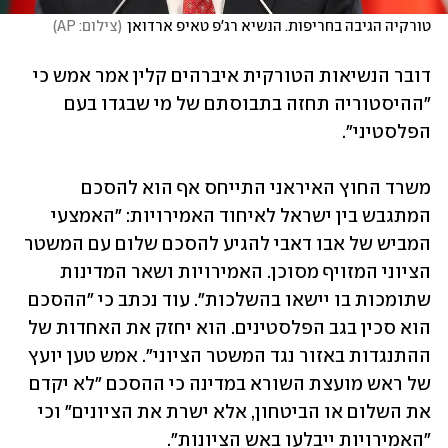
טורקיה הגיבה בחריפות. הנשיא רג'פ טאיפ ארדואן
(
צילום: AP
)
דובר הנשיאות הטורקית איברהים קלין אמר אמש כי 
"ההיסטוריה תחזה בתבוסתם של מי שבגדו בעם 
הפלסטיני". 
משרד החוץ האיראני התייחס אף הוא להסכם 
המתגבש בין ישראל לאיחוד האמירויות: "האמצעי 
המביש של אבו דאבי להגיע להסכם שלום עם המשטר 
הציוני המזויף מסוכן. האמירויות ושאר המדינות 
שתומכות בו יישאו בהשלכות". עוד נכתב כי "ההסכם 
הוא סכין בגב הפלסטינים. הוא יחזק את האחדות של 
ההתנגדות באזור נגד המשטר הציוני". אמש טען יועץ 
של ראש מועצת השורא במדינה כי ההסכם "לא יקדם 
את השלום או הביטחון, אלא ישרת את הציונים" וכי 
"האמירויות ייבלעו באש הציונות".