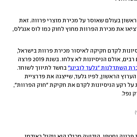
בשנה שעברה הפכה קליפורניה למקום הראשון בעולם שאוסר על מכירת מוצרי פרווה. זאת 
לאחר שערים מרכזיות בארצות הברית הוציאו את מכירת הפרוות מחוץ לחוק כמו לוס אנג'לס, 
יש לציין כי במהלך השנים נעשו מספר ניסיונות לקדם חקיקה לאיסור מכירת פרוות בישראל, 
שייצורן כרוך בגרימת סבל רב לבעלי חיים רבים, אולם הניסיונות לא צלחו. בשנת 2019 פרצה 
רת השתדלנות "גלעד לובינג"
 בחשד לתיווך לשוחד. 
הרקע לחקירה הייתה תחקיר מ-2015 של הערוץ הראשון, לפיו גלעד, שייצגה את פדרציית 
הפרוות, הטיסה חברי כנסת לדנמרק. זאת על רקע הניסיונות לקדם את חקיקת "חוק הפרוות", 
נפל.   
)
בארץ ישנן סלבריטאיות שנתפסו לובשות פרווה וחטפו. הידועה מכולן היא ניקול ראידמן, 