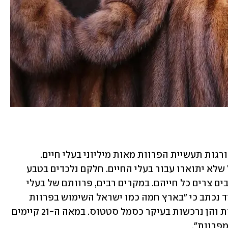
בדברי ההסבר לתיקון נכתב כי "כל שנה הורגות תעשיית הפרוות מאות מיליוני בעלי חיים. 
תעשיית הפרוות כרוכה באכזריות ובסבל שלא יתוארו עבור בעלי החיים. חלקם נלכדים בטבע 
בשיטות אכזריות, ואחרים מוחזקים בכלובים צרים כל חייהם. במקרים רבים, פרוותם של בעלי 
חיים מופשטת מעליהם בעודם בחיים". עוד נכתב כי "בארץ חמה כמו ישראל השימוש בפרוות 
מקומם במיוחד, שכן אין כל נחיצות בפרוות והן נרכשות בעיקר כסמל סטטוס. במאה ה-21 קיימים 