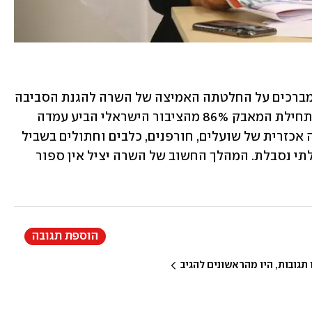
מעמותת אנימלס נמסר: "אנחנו שמחים ומברכים על החלטתה האמיצה של השרה להגנת הסביבה 
לשים סוף למכירת פרוות בישראל. כבר בתחילת המאבק 86% מהציבור הישראלי הביע עמדה 
ברורה לפיה כליאה בכלובים, עינוי והריגה אכזרית של שועלים, חורפנים, כלבים וחתולים בשביל 
פריטי אופנה ראוותניים ומיותרים היא בלתי נסבלת. המהלך החשוב של השרה יציל אין ספור 
הוספת תגובה
גובות, היו מהראשונים להגיב