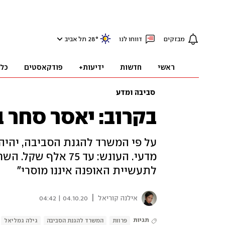
מבזקים
דווחו לנו
°
28
תל אביב
ראשי
חדשות
ידיעות+
פודקאסטים
כל
סביבה ומדע
בקרוב: יאסר סחר 
על פי המשרד להגנת הסביבה, יהיה
מדעי. העונש: עד 75 
לתעשיית האופנה איננו מוסרי"
|
אילנה קוריאל
04.10.20 | 04:42
תגיות
פרוות
המשרד להגנת הסביבה
גילה גמליאל