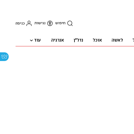
חיפוש
נגישות
כניסה
עוד
לאשה
אוכל
נדל"ן
אנרגיה