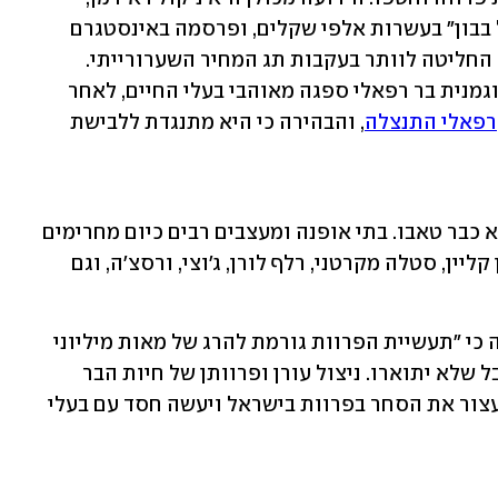
שמכרה בחנות שלה בכיכר המדינה "מעיל בבון" בעשרות אלפי שקלים, ופרסמה באינסטגרם 
מדידות של מעיל פרוות חתול יער, שעליו החליטה לוותר בעקבות תג המחיר השערורייתי. 
וחלילה לא מטעמי צער בעלי חיים. גם הדוגמנית בר רפאלי ספגה מאוהבי בעלי החיים, לאחר 
רפאלי התנצלה
, והבהירה כי היא מתנגדת ללבישת 
בעולם האופנה החלו להפנים שפרווה היא כבר טאבו. בתי אופנה ומעצבים רבים כיום מחרימים 
את תעשיית הפרוות, בהם פראדה, קלווין קליין, סטלה מקרטני, רלף לורן, ג'וצי, ורסצ'ה, וגם 
השרה להגנת הסביבה גילה גמליאל אמרה כי "תעשיית הפרוות גורמת להרג של מאות מיליוני 
בעלי חיים בעולם, וכרוכה באכזריות ובסבל שלא יתוארו. ניצול עורן ופרוותן של חיות הבר 
לתעשיית האופנה איננו מוסרי. המהלך יעצור את הסחר בפרוות בישראל ויעשה חסד עם בעלי 