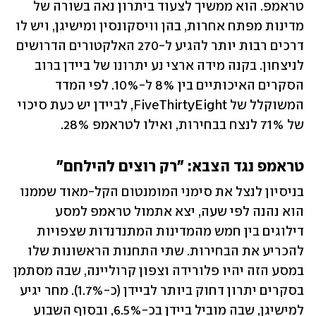
טראמפ. הוא ממשיך לצעוד ביתרון נאה בשורה של 
מדינות מפתח אחרות, בהן וויסקונסין ומישיגן, ויש לו 
דרכים רבות יותר להגיע ל-270 האלקטורים הדרושים 
לניצחון. בקנה מידה ארצי נע יתרונו של ביידן ברוב 
הסקרים האיכותיים בין 8% ל-10%. לפי המדד 
המשוקלל של FiveThirtyEight, לביידן יש כעת סיכוי 
של 71% לנצח בבחירות, ואילו לטראמפ 28%.
טראמפ נגד הצבא: "רק רוצים להילחם"
בניסיון לנצל את סימני המומנטום הקל-מאוד שממנו 
הוא נהנה לפי שעה, יצא אתמול טראמפ למסע 
דילוגים בין חמש מהמדינות המתנדנדות שצפויות 
להכריע את הבחירות. שתי התחנות הראשונות שלו 
במסע הזה יהיו פלורידה וצפון קרוליינה, שבה מסתמן 
בסקרים יתרון דחוק ביותר לביידן (כ-1.7%). מחר יגיע 
למישיגן, שבה מוביל ביידן בכ-6.5%, ובסוף השבוע 