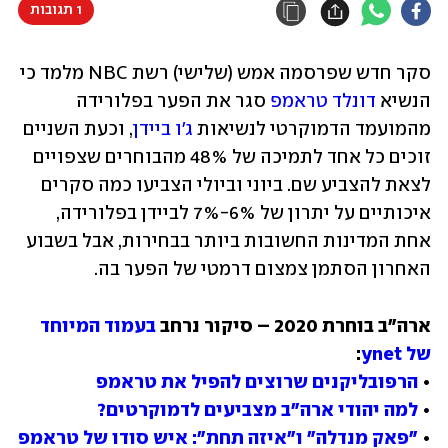
1 תגובות
סקר חדש שפרסמה אמש (שלישי) רשת NBC מלמד כי 
הנשיא 
דונלד טראמפ
 סגר את הפער בפלורידה 
מהמועמד הדמוקרטי לנשיאות 
ג'ו ביידן
, וכעת השניים 
זוכים כל אחד לתמיכה של 48% מהבוחרים שצפויים 
לצאת להצביע שם. ביוני וביולי הצביעו כמה סקרים 
איכותיים על יתרון של 6%-7% לביידן בפלורידה, 
אחת המדינות החשובות ביותר בבחירות, אבל בשבוע 
האחרון הסתמן צמצום דרמטי של הפער בה.
ארה"ב בוחרת 2020 – סיקור נרחב 
בעמוד המיוחד 
של ynet
• 
הרפובליקנים שרוצים להפיל את טראמפ
• 
למה יהודי ארה"ב מצביעים לדמוקרטים?
• 
"פאק מנדלה" ו"איזה תחת": איש סודו של טראמפ 