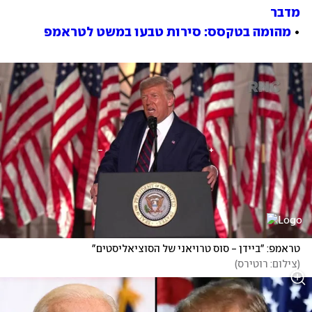
מדבר
• 
מהומה בטקסס: סירות טבעו במשט לטראמפ
טראמפ: "ביידן - סוס טרויאני של הסוציאליסטים"
(
צילום: רוטירס
)