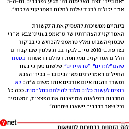
"אם ביידן ינצח, האלימות הזו תגיע לפרברים, ומ-ה-ר. 
אתם יכולים להגיד שלום לחלום האמריקני שלכם!".
בינתיים ממשיכות להעסיק את התקשורת 
האמריקנית הצהרותיו של טראמפ בענייני צבא. אחרי 
שבסוף השבוע נאלץ טראמפ להכחיש כי בביקור 
בצרפת ב-2018 סירב לבקר בבית עלמין שבו קבורים 
חללים אמריקנים ממלחמת העולם הראשונה 
בטענה 
שהם "לוזרים" ו"פראיירים"
, שלשום טען כי בעוד 
החיילים האמריקנים מאוהבים בו – בכירי הצבא 
ומשרד ההגנה אינם אוהבים אותו משום ש"הם 
לא 
רוצים לעשות כלום מלבד להילחם במלחמות
. ככה כל 
החברות הנפלאות שמייצרות את הפצצות, המטוסים 
וכל שאר הדברים יישארו שמחות".