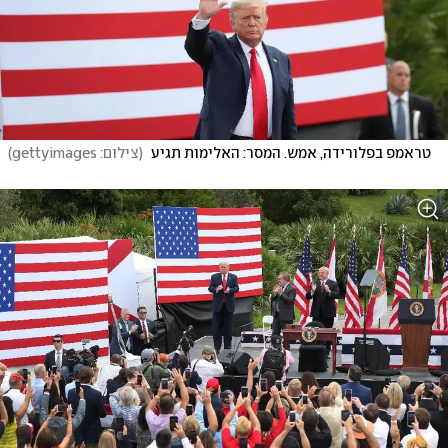
טראמפ בפלורידה, אמש. המסר: האלימות תגיע 
(
צילום: gettyimages
)