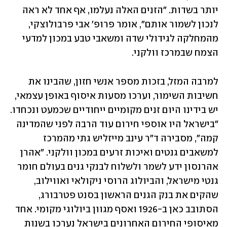
יותר בשדות. "הזנים האלה נעלמו, אף אחד לא ראה 
לנכון לשמור אותם", אומר פרופ' אבי פרבולוצקי, 
מהמחלקה לגידולי שדה ומשאבי טבע במכון למדעי 
הצמח שבמרכז וולקני. 
למרבה המזל, בזכות מספר אנשי חזון, שהבינו את 
חשיבות השימור, וערכו מסעות איסוף באופן עצמאי, 
יש בידינו היום זנים מקומיים ייחודיים שכמעט ונכחדו. 
"בישראל היו אוספי חירום עוד הרבה לפני שהמדינה 
קמה", מסבירה ד"ר עינב מייזליש גתי מהמרכז 
למשאבים גנטים ואיכות זרעים במכון וולקני. "אהרן 
אהרנסון ידע לשמר ולשלוח לבנקי גנים בעולם חומר 
גנטי מישראל, והביולוג הרוסי ניקולאי ואווילוב, 
שהקים את בנק הגנים הראשון בסנט פטרבורג, 
הסתובב כאן ב-1926 ואסף מגוון ביולוגי מקומי. אחד 
מאיסופי החירום האחרונים בישראל נערכו בשנות 