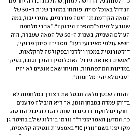
כדי לענות על הדרישה למזון, שהולכת וגדלה יחד עם 
הגידול באוכלוסייה, פותחו במהלך שנות ה-50 של 
המאה הקודמת זני חיטה מודרניים, עתירי יבול, במה 
שנודע לימים כ"מהפכה הירוקה". "אחרי מלחמת 
העולם השנייה, בשנות ה-50 של המאה שעברה, היה 
חשש עולמי מאירועי רעב", מסבירה סיוון פרנקין, 
דוקטורנטית במכון וולקני ובפקולטה לחקלאות. 
"אנשים ראו את גידול האוכלוסין ההולך וגובר, בעיקר 
במדינות המתפתחות, והניחו שאם אנשים לא יהיו 
רעבים לא יהיו מלחמות". 
ההנחה שבטן מלאה תבטל את הצורך במלחמות לא 
בדיוק עמדה במבחן הזמן, אך היא הובילה מדענים 
וחוקרים לחקור דרכים חדשות להגדלת יבול החיטה. 
כך, המדען האמריקני ד״ר נורמן בורלוג שילב בחיטה גן 
מקו יפני בשם "נורין 10" באמצעות גנטיקה קלאסית, 