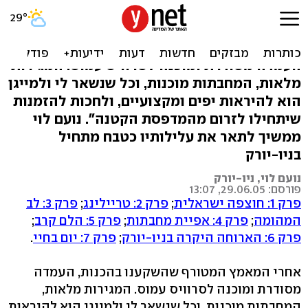
פרק 8: סרוויס, שעת ה-ש'
"אחרי המאמץ המטורף שהשקענו בהכנות,
העמדה מסודרת ומוכנה לסרוויס עמוס. המגירות
מלאות, המחבתות מוכנות, וכל שנשאר לי ולמייגן
הוא להיראות יפים ומקצועיים, ולחכות להזמנות
שיתחילו לזרום מהמדפסת הקטנה". נועם לוי
ממשיך לתאר את עלילותיו כטבח מתחיל
בניו-יורק
נועם לוי, ניו-יורק
פורסם: 29.06.05, 13:07
פרק 1: חוצפה ישראלית
;
פרק 2: טריילינג
;
פרק 3: לב
המהומה
;
פרק 4: אפיית מחבתות
;
פרק 5: הלם קרב
;
פרק 6: הארוחה היקרה בניו-יורק
;
פרק 7: יום בחיי
.
אחרי המאמץ המטורף שהשקענו בהכנות, העמדה
מסודרת ומוכנה לסרוויס עמוס. המגירות מלאות,
המחבתות מוכנות, וכל שנשאר לי ולמייגן הוא להיראות