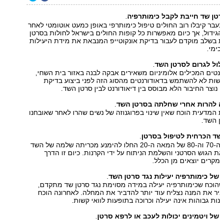
טן שד חייבת לקבל כימותרפיה
.
ר קיבלו רוב החולים טיפול כימותרפי באופן כמעט אוטומטי לאחר
ידול, אך כיום מאפשרות כל קופות החולים בישראל לחולות בסרטן
בשלב מוקדם לעבור בדיקת אונקוטייפ המנבאת את מידת היעילות
ימי.
ול לגרום לסרטן השד
.
טים המכילים אלומיניום משאירים אבקה לבנה באזור בית השחי,
שות לא להשתמש בדאודורנטים מהסוג הזה לפני ביצוע בדיקת
נוצר החיבור הלא מבוסס בין דיאודורנט לבין סרטן השד.
 להרות אחרי שחלתה בסרטן השד
.
מדעית הוכח שאין שינוי בפרוגנוזה של נשים שהרו לאחר שאובחנו
 השד.
ד הכרחית לטיפול בסרטן
.
משנות ה‭70-‬ וה‭80-‬ של המאה ה‭20-‬ החלו להימנע מכריתה שלמה של השד
הגוש הסרטני והשלמת הניתוח על ידי הקרנות. כיום זו הדרך
קרים יוצאים מן הכלל.
של כימותרפיה יעילות נגד סרטן השד
.
וכח שכימותרפיה יעילה במידה מסוימת נגד סרטן שד מתקדם,
ר את המנה נצליח עוד יותר להדביר את המחלה. לאחרונה הוכח
ת גבוהות אינה יעילה וכרוכה בתופעות לוואי קשות.
של ויטמינים יכולות לעכב או לרפא סרטן
.