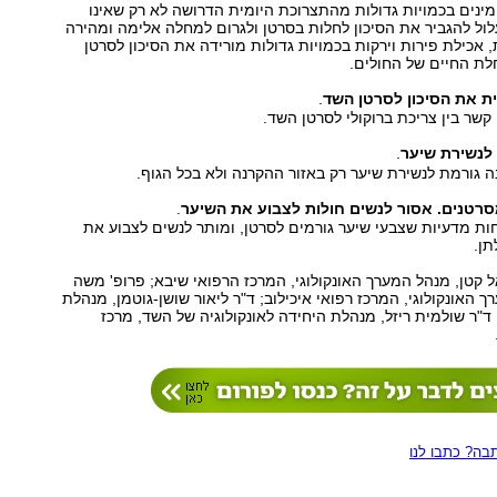
ינים בכמויות גדולות מהתצרוכת היומית הדרושה לא רק שאינו
לול להגביר את הסיכון לחלות בסרטן ולגרום למחלה אלימה ומהירה
, אכילת פירות וירקות בכמויות גדולות מורידה את הסיכון לסרטן
ת החיים של החולים.
ת את הסיכון לסרטן השד
.
קשר בין צריכת ברוקולי לסרטן השד.
 לנשירת שיער
.
ה גורמת לנשירת שיער רק באזור ההקרנה ולא בכל הגוף.
סרטנים. אסור לנשים חולות לצבוע את השיער
.
ות מדעיות שצבעי שיער גורמים לסרטן, ומותר לנשים לצבוע את
תן.
אל קטן, מנהל המערך האונקולוגי, המרכז הרפואי שיבא; פרופ' משה
 האונקולוגי, המרכז רפואי איכילוב; ד"ר ליאור שושן-גוטמן, מנהלת
'אונקוטסט-טבע‭;'‬ ד"ר שולמית ריזל, מנהלת היחידה לאונקולוגיה של השד, מרכז
ה? כתבו לנו