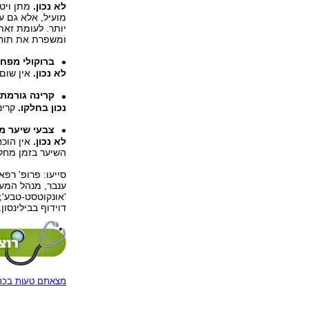
לא נכון.
מתן ויטמ
מועיל, אלא גם ע
יותר. לעומת זאת
ומשפרת את תוחל
ברוקולי מפחי
לא נכון.
אין שום 
קרינה גורמת
נכון בחלקו.
קרינ
צבעי שיער מ
לא נכון.
אין הוכח
השיער בזמן מחל
סייעו: פרופ' רפ
ענבר, מנהל המערך
דוידוף בבילינסון.
מצאתם טעות בכתב