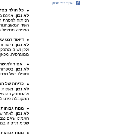
שתף בפייסבוק
כל חולה בסר
לא נכון.
אמנם בעב
הניתוח להסרת הג
השד המאובחנות 
הצפויה מטיפול כ
דיאודורנט על
לא נכון.
דיאודורנ
ולכן נשים מתבק
ממוגרפיה. מכאן 
אסור לאישה
לא נכון.
בספרות ה
וטופלו בשל סרטן
כריתה של הש
לא נכון.
ולהסתפק בהוצאת 
המקובלת פרט למ
מנות גבוהות 
לא נכון.
לאחר שה
האמינו שאם נגבי
שכימותרפיה במנו
מנות גבוהות 