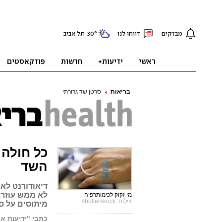
בריאות
סרטן שד גרורתי
כל חולה 
השד
דיאודורנט לא 
לא ממש עוזר. 
מי זקוק לכימותרפיה
צילום: shutterskock
מיתוסים על סרטן
כתבי "ידיעות אח