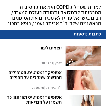
למרות שמחלת COPD היא אחת הסיבות
המרכזיות לתחלואה ותמותה בעולם המערבי,
רבים בישראל עדיין לא מכירים את הסימנים
הראשונים שלה. ד"ר אביתר נעמני, רופא במכון
למחלות ריאה, מסביר על המחלה, והחשיבות
כתבות נוספות
להעלות את המודעות בציבור כדי למנוע אבחון
מאוחר שמתרחש לעיתים רק כשהנזק לריאות
כבר בלתי הפיך
יוצאים לעור
28.02.21
|
ynet
אטופיק דרמטיטיס: הטיפולים
החדשים שמקלים על החולים
ד"ר איתי גל
|
22.04.20
אטופיק דרמטיטיס וקורונה: כך
תשמרו על הבריאות