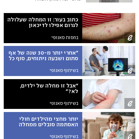
כתוב בעור: זו המחלה שעלולה
לגרום אפילו לדיכאון
בחסות סאנופי
"אחרי יותר מ-30 שנה של אף
סתום ושבעה ניתוחים, סוף כל
סוף לאוכל יש טעם"
בשיתוף סאנופי
"אבל זו מחלה של ילדים,
לא?"
בשיתוף סאנופי
יותר מחצי מהילדים חולי
האסתמה סובלים ממחלה
שאינה בשליטה – למרות
שהפתרונות קיימים
בשיתוף סאנופי