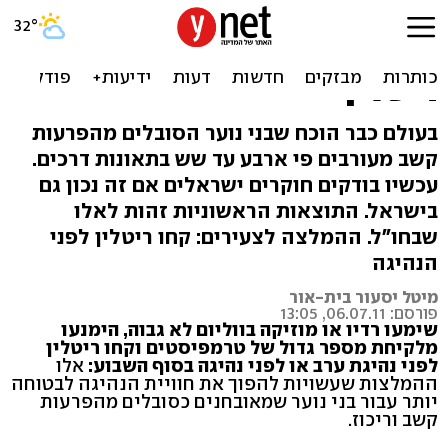
מחקר ישראלי: נוער עם
הפרעת קשב? תנהגו עם
ריטלין
בעולם כבר הוכח שבני נוער הסובלים מהפרעות
קשב מעורבים פי ארבע עד שש בתאונות דרכים.
עכשיו בודקים חוקרים ישראלים אם זה נכון גם
בישראל. התוצאות הראשוניות זהות לאלו
שבחו"ל. ההמלצה לצעירים: קחו ריטלין לפני
הנהיגה
מיטל יסעור בית-אור
פורסם: 06.07.11, 13:05
שימעו רדיו או מוזיקה בווליום לא גבוה, הימנעו
מלקיחת מספר גדול של טרמפיסטים וקחו ריטלין
לפני נהיגת ערב או לפני נהיגה בסוף השבוע:
אלו
ההמלצות שעשויות להפוך את חוויית הנהיגה לבטוחה
יותר עבור בני נוער שמאובחנים כסובלים מהפרעות
קשב וריכוז.