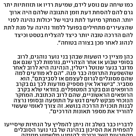
כמו שיחה עם נוסע לידם, שמיעת רדיו או תזוזתיות יתר
גרם להם להסחת דעת וזמן התגובה שלהם היה ארוך
יותר. המחקר מיועד לתת ניבוי של יכולות נהיגה לפני
שהצעירים מתחילים בפועל ללמוד נהיגה על מנת לתת
להם הדרכה טובה יותר כיצד להצליח בטסט וכיצד
לנהוג לאחר מכן בצורה בטוחה".
כהן מציין כי השעות שבהן בני נוער נוהגים, לרוב
בסופי שבוע או אחר הצהריים, גורמות לכך שגם אם
מדובר בנער שנוטל ריטלין, הנהיגה היא לרוב לאחר
שהשפעת התרופה כבר פגה. "הם לא מודעים למה
שהם מסוגלים לגרום לעצמם או לסביבתם", הוא
מסביר. "בישראל אין מספיק מודעות לכך גם בקרב
הרופאים וגם בקרב המטופלים. בוודאי שלא בקרב
הרופאים הראשוניים, שהם לרוב הכתובת. המחקר
הנוכחי מבקש לשים דגש על התופעה ובסופו נרצה
לבנות תוכנית הדרכה בנושא. זה צורך לאומי שעשוי
להוריד את מספר תאונות הדרכים".
לדבריו כבר בשלב זה ניתן להמליץ על הנחיות שיסייעו
להפחית את הסיכון בנהיגה של בני נוער הסובלים
מהפרעות קשב וריכוז: להימנע מלשמוע מוזיקה