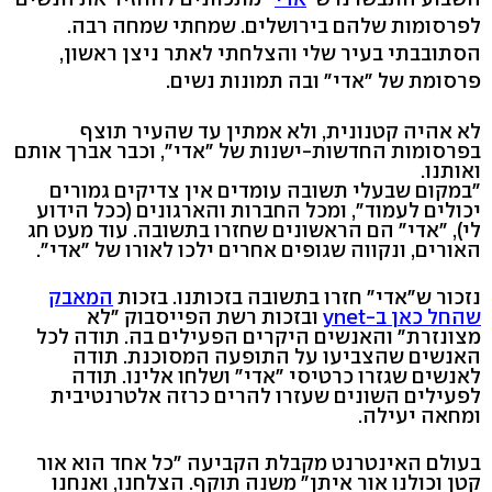
לפרסומות שלהם בירושלים. שמחתי שמחה רבה.
הסתובבתי בעיר שלי והצלחתי לאתר ניצן ראשון,
פרסומת של "אדי" ובה תמונות נשים.
לא אהיה קטנונית, ולא אמתין עד שהעיר תוצף
בפרסומות החדשות-ישנות של "אדי", וכבר אברך אותם
ואותנו.
"במקום שבעלי תשובה עומדים אין צדיקים גמורים
יכולים לעמוד", ומכל החברות והארגונים (ככל הידוע
לי), "אדי" הם הראשונים שחזרו בתשובה. עוד מעט חג
האורים, ונקווה שגופים אחרים ילכו לאורו של "אדי".
נזכור ש"אדי" חזרו בתשובה בזכותנו. בזכות
המאבק
שהחל כאן ב-ynet
ובזכות רשת הפייסבוק "לא
מצונזרת" והאנשים היקרים הפעילים בה. תודה לכל
האנשים שהצביעו על התופעה המסוכנת. תודה
לאנשים שגזרו כרטיסי "אדי" ושלחו אלינו. תודה
לפעילים השונים שעזרו להרים כרזה אלטרנטיבית
ומחאה יעילה.
בעולם האינטרנט מקבלת הקביעה "כל אחד הוא אור
קטן וכולנו אור איתן" משנה תוקף. הצלחנו, ואנחנו