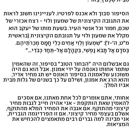
הסיפור סבוך ולא אכנס לפרטיו. לעניינינו חשוב לראות
את התגובה הקיצונית של שמעון ולוי - רצח אכזרי של
שכם, חמור וכל אנשי העיר. בשעת מותו של יעקב הוא
מקלל את שמעון ולוי על תגובתם הקיצונית (בראשית
מ"ט, ה'-ז'): "שִׁמְעוֹן וְלֵוִי אַחִים כְּלֵי חָמָס מְכֵרֹתֵיהֶם.
בְּסֹדָם אַל תָּבֹא נַפְשִׁי, בִּקְהָלָם אַל-תֵּחַד כְּבֹדִי..."
גם אבשלום היה "הבחור הטוב" בסיפור, זה שהאמין
שתמר אחותו נאנסה על ידי אמנון. אבל הוא גם היה
משוכנע שלאמונה בסיפור האונס יש תג מחיר אדיר,
והוא הרג את אמנון, ושילם על כך בשנים של גלות מבית
אביו המלך.
אחותי, אתם אומרים לכל אחת מאתנו, אם אסכים
להאמין שאת הותקפת - אני אהיה חייב לגבות מחיר
קיצוני מהתוקף. אם אגבה את המחיר המלא מהתוקף,
אשלם בעצמי מחיר קיצוני. אם זו הפרדיגמה הגברית,
אני מבינה למה גברים רבים מתאמצים להכחיש את
המציאות.