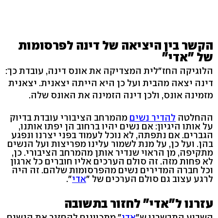
הקשר בין היציאה של דינה לפרסומות
של "אדי"
הלוגיקה החז"לית המצדיקה את אונס דינה, עובדת כך:
דינה יצאה מהבית ועל כן היא הייתה יצאנית. יצאנית
מזמינה אונס, ולכן דינה הזמינה את האונס שלה.
ההחלטה
להדיר נשים
מהמרחב הציבורי עובדת בדיוק
על אותו היגיון: אם נשים יהיו ברחוב הן יפתו אותנו,
הגברים. אם נתפתה, לא נוכל לעמוד בפני יצרנו ונפגע
בהן. ועל כן, על מנת לשמור עלינו מפריצות ועל הנשים
מתקיפה, מן הראוי שנדיר אותן מהמרחב הציבורי. כן,
לא פחות מזה. זה סולם הערכים אליו חוברים כל ארגון
וכל חברה המדירים נשים מהפרסומות שלהם. זה היה
לרגע עצוב גם סולם הערכים של "
אדי
".
עזרנו ל"אדי" לחזור בתשובה
השבוע התבשרנו ש"
אדי
" מתכוונים להחזיר את הנשים