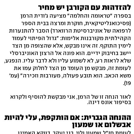
להזדהוּת עם הקורבן יש מחיר
בספרה "טראומה והחלמה" מציעה ג'ודית הרמן
(פסיכואנליטיקאית, חוקרת ומרצה בבית הספר
לרפואה של אוניברסיטת הרווארד) הסבר להתנערות
הקהילתית מקורבנות אלימות: "גדול הפיתוי לעמוד
לימין התוקף. זה אינו מבקש, אלא שהצופה מן הצד
יישב בחיבוק ידיים. הוא פונה אל הרצון האוניברסלי
שלא לראות רע, לא לשמוע עליו ולא לדבר עליו. הנפגע,
לעומת זה, מבקש מן העומד מן הצד לחלוק עמו את
משא הכאב. הוא תובע פעולה, מעורבות וזכירה" (עמ'
19).
לאור הנחה זו של הרמן, אני מבקשת להוסיף ולקרוא
בסיפור אונס דינה.
ההנחה הגברית: אם הותקפת, עלי להיות
אבשלום או שמעון
לעומת חז"ל, שמעון ולוי, בני יעקב, דווקא האמינו