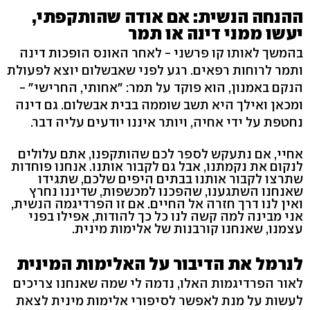
ההנחה הנשית: אם אודה שהותקפתי,
יעשו ממני דינה או תמר
בהמשך לאותו קו פרשני - לאחר האונס הופכות דינה
ותמר לרוחות רפאים. רגע לפני שאבשלום יוצא לפעולת
הנקם באמנון, הוא פוקד על תמר: "אחותי, החרישי" -
ומכאן ואילך היא תשב שוממה בבית אבשלום. גם דינה
נחטפת על ידי אחיה, ויותר איננו יודעים עליה דבר.
אחיי, אם נתעקש לספר לכם שהותקפנו, אתם עלולים
לנקום את נקמתנו, אבל גם לקבור אותנו. אנחנו פוחדות
שתרצו לקבור אותנו בבתים היפים שלכם, שתגידו
שאנחנו השתגענו, שהפכנו למכשפות, שדיננו נחרץ
ואין לנו דרך חזרה אל החיים. אם זו הפרדיגמה הנשית,
אני מבינה למה קשה לנו כל כך להודות, אפילו בפני
עצמנו, שאנחנו קורבנות של אלימות מינית.
לנרמל את הדיבור על האלימות המינית
לאור הפרדיגמות האלו, נדמה לי שמה שאנחנו צריכים
לעשות על מנת לאפשר לסיפורי אלימות מינית לצאת