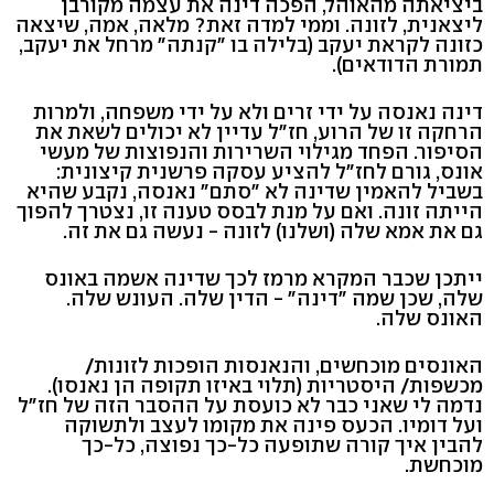
ביציאתה מהאוהל, הפכה דינה את עצמה מקורבן
ליצאנית, לזונה. וממי למדה זאת? מלאה, אמה, שיצאה
כזונה לקראת יעקב (בלילה בו "קנתה" מרחל את יעקב,
תמורת הדודאים).
דינה נאנסה על ידי זרים ולא על ידי משפחה, ולמרות
הרחקה זו של הרוע, חז"ל עדיין לא יכולים לשאת את
הסיפור. הפחד מגילוי השרירות והנפוצות של מעשי
אונס, גורם לחז"ל להציע עסקה פרשנית קיצונית:
בשביל להאמין שדינה לא "סתם" נאנסה, נקבע שהיא
הייתה זונה. ואם על מנת לבסס טענה זו, נצטרך להפוך
גם את אמא שלה (ושלנו) לזונה - נעשה גם את זה.
ייתכן שכבר המקרא מרמז לכך שדינה אשמה באונס
שלה, שכן שמה "דינה" - הדין שלה. העונש שלה.
האונס שלה.
האונסים מוכחשים, והנאנסות הופכות לזונות/
מכשפות/ היסטריות (תלוי באיזו תקופה הן נאנסו).
נדמה לי שאני כבר לא כועסת על ההסבר הזה של חז"ל
ועל דומיו. הכעס פינה את מקומו לעצב ולתשוקה
להבין איך קורה שתופעה כל-כך נפוצה, כל-כך
מוכחשת.