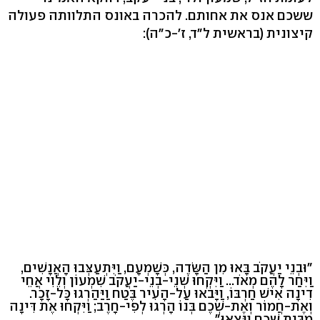
ששכם אנס את אחותם. להכרה באונס התלוותה פעולה
קיצונית (בראשית ל"ד, ז'-כ"ה):
"וּבְנֵי יַעֲקֹב בָּאוּ מִן הַשָּׂדֶה, כְּשָׁמְעָם, וַיִּתְעַצְּבוּ הָאֲנָשִׁים,
וַיִּחַר לָהֶם מְאֹד... וַיִּקְחוּ שְׁנֵי-בְנֵי-יַעֲקֹב שִׁמְעוֹן וְלֵוִי אֲחֵי
דִינָה אִישׁ חַרְבּוֹ, וַיָּבֹאוּ עַל-הָעִיר בֶּטַח וַיַּהַרְגוּ כָּל-זָכָר.
וְאֶת-חֲמוֹר וְאֶת-שְׁכֶם בְּנוֹ הָרְגוּ לְפִי-חָרֶב; וַיִּקְחוּ אֶת דִּינָה
מִבֵּית שְׁכֶם וַיֵּצֵאוּ".