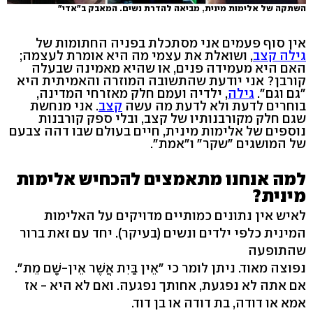
השתקה של אלימות מינית, מביאה להדרת נשים. המאבק ב"אדי"
אין סוף פעמים אני מסתכלת בפניה החתומות של
גילה קצב
, ושואלת את עצמי מה היא אומרת לעצמה;
האם היא מעמידה פנים, או שהיא מאמינה שבעלה
קורבן? אני יודעת שהתשובה המוזרה והאמיתית היא
"גם וגם".
גילה
, ילדיה ועמם חלק מאזרחי המדינה,
בוחרים לדעת ולא לדעת מה עשה
קצב
. אני מנחשת
שגם חלק מקורבנותיו של קצב, ובלי ספק קורבנות
נוספים של אלימות מינית, חיים בעולם שבו דהה צבעם
של המושגים "שקר" ו"אמת".
למה אנחנו מתאמצים להכחיש אלימות
מינית?
לאיש אין נתונים כמותיים מדויקים על האלימות
המינית כלפי ילדים ונשים (בעיקר). יחד עם זאת ברור
שהתופעה
נפוצה מאוד. ניתן לומר כי "אֵין בַּיִת אֲשֶׁר אֵין-שָׁם מֵת".
אם אתה לא נפגעת, אחותך נפגעה. ואם לא היא - אז
אמא או דודה, בת דודה או בן דוד.