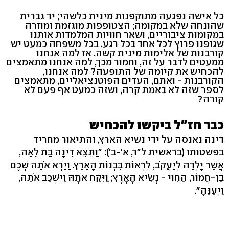
כל אישה נפגעה מתוקפנות מינית כלשהי; יד גברית
שהונחה שלא במקומה; הצטופפות מוגזמת ומוזרה
במקומות ציבוריים, ושאר חוויות המלמדות אותנו
שגופנו פרוץ לכל אחד בכל רגע. בכל משפחה כמעט יש
קורבנות של אלימות מינית קשה. אז למה אנחנו
ממעטים לדבר על זה, וחמור מכך, למה אנחנו מתאמצים
להכחיש את קיומה של התופעה? למה אנחנו,
הקורבנות - ואתם, העדים הפוטנציאליים, מתאמצים
לספר שזה לא באמת קרה, ושזה כמעט אף פעם לא
קורה?
כבר חז"ל ביקשו להכחיש
דינה נאנסה על ידי נשיא הארץ, והתיאור מחריד
בפשטותו (בראשית ל"ד, א'-ב'): "וַתֵּצֵא דִינָה בַּת לֵאָה,
אֲשֶׁר יָלְדָה לְיַעֲקֹב, לִרְאוֹת בִּבְנוֹת הָאָרֶץ. וַיַּרְא אֹתָהּ שְׁכֶם
בֶּן-חֲמוֹר, הַחִוִּי - נְשִׂיא הָאָרֶץ; וַיִּקַּח אֹתָהּ וַיִּשְׁכַּב אֹתָהּ,
וַיְעַנֶּהָ".