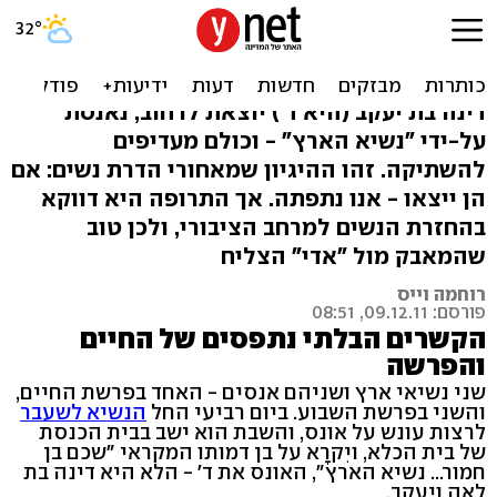
כש-א' מבית הנשיא פוגשת
את ד' מפרשת השבוע
דינה בת יעקב (היא ד') יוצאת לרחוב, נאנסת
על-ידי "נשיא הארץ" - וכולם מעדיפים
להשתיקה. זהו ההיגיון שמאחורי הדרת נשים: אם
הן ייצאו - אנו נתפתה. אך התרופה היא דווקא
בהחזרת הנשים למרחב הציבורי, ולכן טוב
שהמאבק מול "אדי" הצליח
רוחמה וייס
פורסם: 09.12.11, 08:51
הקשרים הבלתי נתפסים של החיים
והפרשה
שני נשיאי ארץ ושניהם אנסים - האחד בפרשת החיים,
והשני בפרשת השבוע. ביום רביעי החל
הנשיא לשעבר
לרצות עונש על אונס, והשבת הוא ישב בבית הכנסת
של בית הכלא, ויִקרָא על בן דמותו המקראי "שכם בן
חמור... נשיא הארץ", האונס את ד' - הלא היא דינה בת
לאה ויעקב.